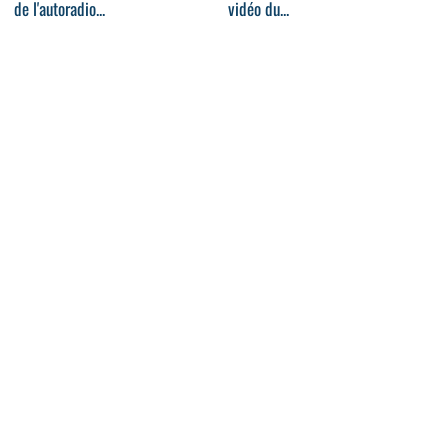
de l'autoradio...
vidéo du...
02:17
03:55
Lego recrée une Bugatti Chiron
Essai BMW X4 : SUV dynamisé
roulante à...
00:43
02:30
Jaguar donne des yeux aux
Fiat 500X 2019 : restylage vers
voitures autonomes
le futur