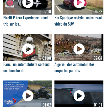
02:10
05:28
Pirelli P Zero Experience : road
Kia Sportage restylé : notre essai
trip sur les...
vidéo du SUV
01:00
02:04
Paris : un automobiliste confond
Algérie : des automobilistes
une bouche de...
emportés par des...
01:02
01:01