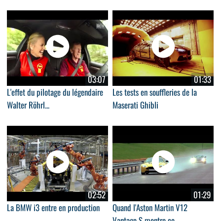
03:07
01:33
L'effet du pilotage du légendaire
Les tests en souffleries de la
Walter Röhrl...
Maserati Ghibli
02:52
01:29
La BMW i3 entre en production
Quand l'Aston Martin V12
Vantage S montre ce...