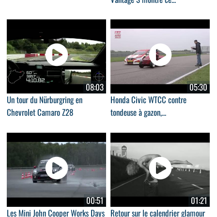
08:03
05:30
Un tour du Nürburgring en
Honda Civic WTCC contre
Chevrolet Camaro Z28
tondeuse à gazon,...
00:51
01:21
Les Mini John Cooper Works Days
Retour sur le calendrier glamour