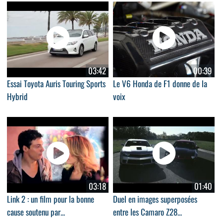
03:42
00:39
Essai Toyota Auris Touring Sports
Le V6 Honda de F1 donne de la
Hybrid
voix
03:18
01:40
Link 2 : un film pour la bonne
Duel en images superposées
cause soutenu par...
entre les Camaro Z28...