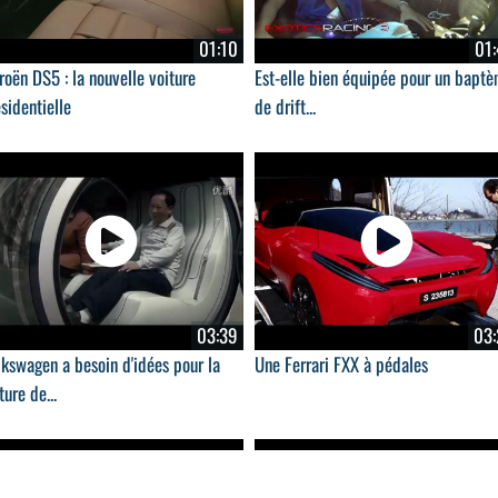
01:10
01:
roën DS5 : la nouvelle voiture
Est-elle bien équipée pour un bapt
sidentielle
de drift...
03:39
03:
kswagen a besoin d'idées pour la
Une Ferrari FXX à pédales
ture de...