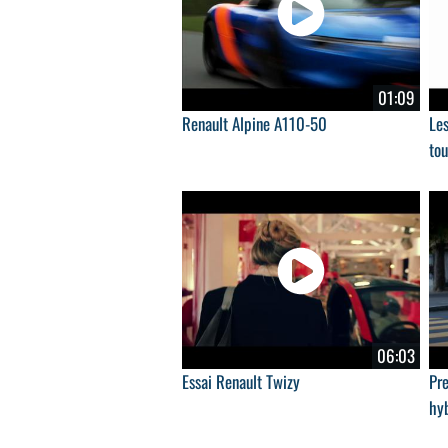
01:09
Renault Alpine A110-50
Les
to
06:03
Essai Renault Twizy
Pr
hyb