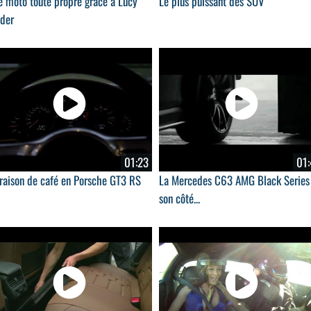
e moto toute propre grâce à Lucy
Le plus puissant des SUV
nder
01:23
01:
vraison de café en Porsche GT3 RS
La Mercedes C63 AMG Black Series
0
son côté...