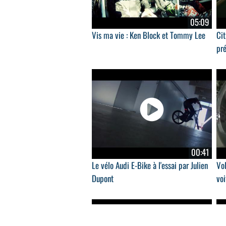
05:09
Vis ma vie : Ken Block et Tommy Lee
Cit
pré
00:41
Le vélo Audi E-Bike à l'essai par Julien
Vol
Dupont
voi