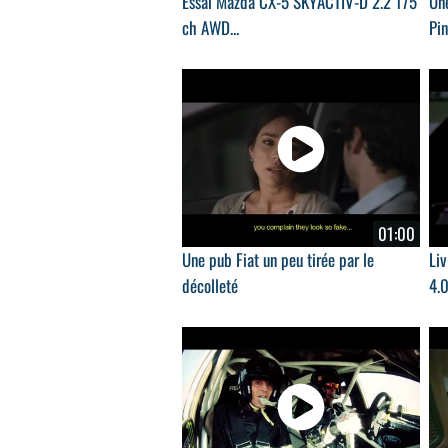
Essai Mazda CX-5 SKYACTIV-D 2.2 175
Un
ch AWD...
Pi
01:00
Une pub Fiat un peu tirée par le
Li
décolleté
4.