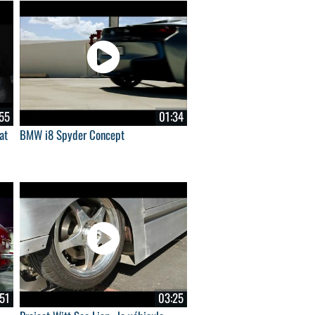
55
01:34
at
BMW i8 Spyder Concept
51
03:25