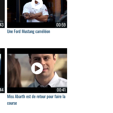
43
00:59
Une Ford Mustang caméléon
44
00:41
Miss Abarth est de retour pour faire la
course