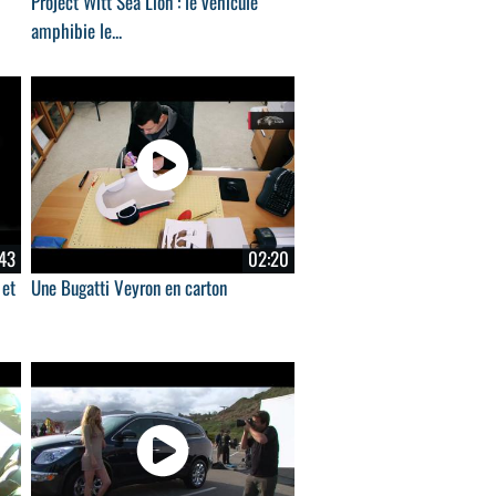
Project Witt Sea Lion : le véhicule
amphibie le...
43
02:20
 et
Une Bugatti Veyron en carton