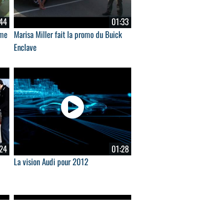
44
01:33
ème
Marisa Miller fait la promo du Buick
Enclave
24
01:28
La vision Audi pour 2012