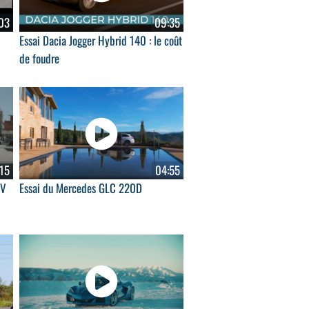
03
09:35
Essai Dacia Jogger Hybrid 140 : le coût
de foudre
15
04:55
UV
Essai du Mercedes GLC 220D