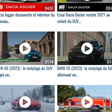
04:57
09:
ia Jogger decouverte et interieur du
Essai Dacia Duster restyle 2021 au
veau...
volant du SUV...
01:14
01:
W X6 (2023) : le restylage du SUV
BMW X5 (2023) : le restylage du S
pé en...
allemand en...