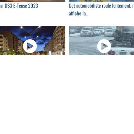
sai DS3 E-Tense 2023
Cet automobiliste roule lentement, i
affiche la...
00:13
00:
voiture lui coupe la route, le motard
Il s'éclate sous la neige au volant de
.
sa...
00:31
01:
camion en double un autre sur une
Il négocie mal son entrée dans le