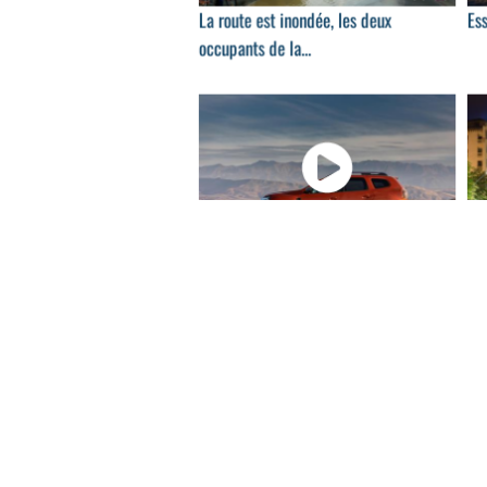
La route est inondée, les deux
Es
occupants de la...
03:22
Essai Dacia Duster Blue dCi de 115 ch
La 
se..
00:30
Il se venge de son ex-femme au volant
Ce 