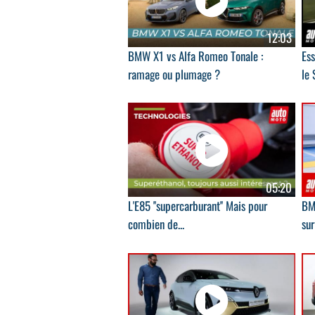
12:03
BMW X1 vs Alfa Romeo Tonale :
Ess
ramage ou plumage ?
le 
05:20
L'E85 ''supercarburant'' Mais pour
BM
combien de...
sur