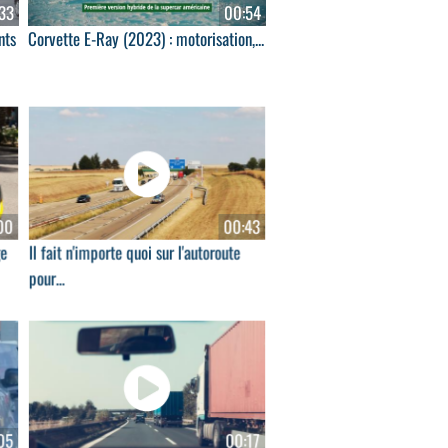
33
00:54
nts
Corvette E-Ray (2023) : motorisation,...
00
00:43
ge
Il fait n'importe quoi sur l'autoroute
pour...
05
00:17