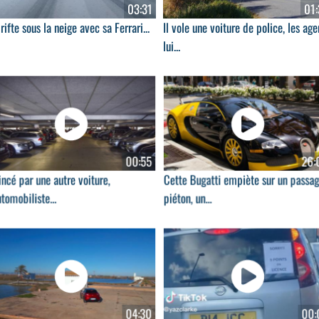
03:31
01:
drifte sous la neige avec sa Ferrari...
Il vole une voiture de police, les age
lui...
00:55
26:
ncé par une autre voiture,
Cette Bugatti empiète sur un passa
utomobiliste...
piéton, un...
04:30
00: