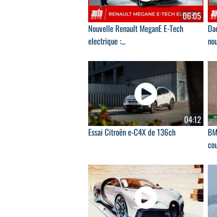
06:05
Nouvelle Renault MeganE E-Tech
Dac
electrique :...
nou
04:12
Essai Citroën e-C4X de 136ch
BM
cou