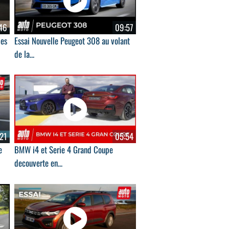
46
09:57
les
Essai Nouvelle Peugeot 308 au volant
de la...
21
05:54
e
BMW i4 et Serie 4 Grand Coupe
decouverte en...