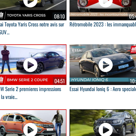
08:10
05:
ai Toyota Yaris Cross notre avis sur
Rétromobile 2023 : les immanquab
SUV...
04:51
10:
W Serie 2 premieres impressions
Essai Hyundai Ioniq 6 : Aero special
 la vraie...