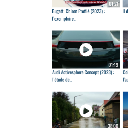
01:21
Bugatti Chiron Profilé (2023) :
Il 
l’exemplaire...
01:19
Audi Activesphere Concept (2023) :
Coi
l’étude de...
l'a
38:00