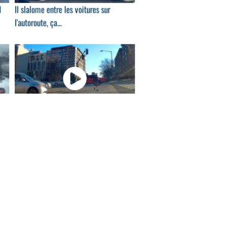
l
Il slalome entre les voitures sur
l'autoroute, ça...
16
00:30
Ces piétons traversent la route
n'importe...
03
00:20
Ces Porsche font la course dans un