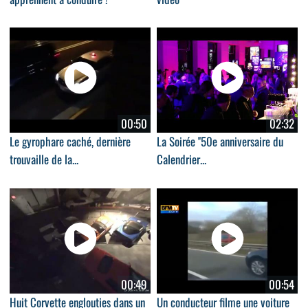
00:50
02:32
Le gyrophare caché, dernière
La Soirée ''50e anniversaire du
trouvaille de la...
Calendrier...
00:49
00:54
Huit Corvette englouties dans un
Un conducteur filme une voiture