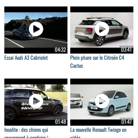
04:32
03:41
Essai Audi A3 Cabriolet
Plein phare sur le Citroën C4
Cactus
01:48
01:47
Insolite : des chiens qui
La nouvelle Renault Twingo en
apprennent à conduire !
vidéo