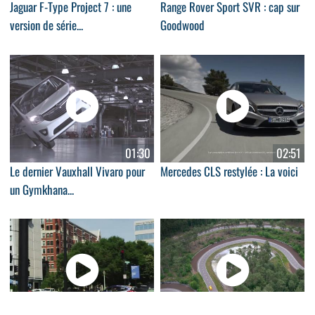
Jaguar F-Type Project 7 : une
Range Rover Sport SVR : cap sur
version de série...
Goodwood
01:30
02:51
Le dernier Vauxhall Vivaro pour
Mercedes CLS restylée : La voici
un Gymkhana...