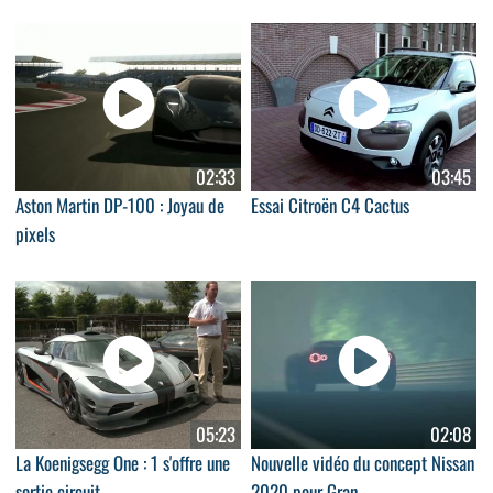
02:33
03:45
Aston Martin DP-100 : Joyau de
Essai Citroën C4 Cactus
pixels
05:23
02:08
La Koenigsegg One : 1 s'offre une
Nouvelle vidéo du concept Nissan
sortie circuit...
2020 pour Gran...