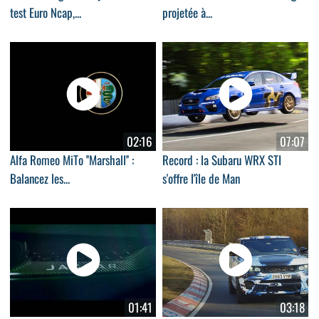
test Euro Ncap,...
projetée à...
02:16
07:07
Alfa Romeo MiTo ''Marshall'' :
Record : la Subaru WRX STI
Balancez les...
s'offre l'île de Man
01:41
03:18