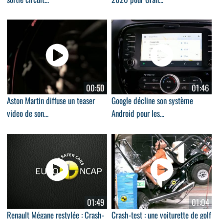
00:50
01:46
Aston Martin diffuse un teaser
Google décline son système
video de son...
Android pour les...
01:49
01:04
Renault Mégane restylée : Crash-
Crash-test : une voiturette de golf