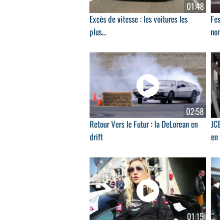
01:48
Excès de vitesse : les voitures les
Fes
plus...
no
02:58
Retour Vers le Futur : la DeLorean en
JCB
drift
en 
01:15