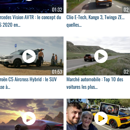
01:32
02:
rcedes Vision AVTR : le concept du
Clio E-Tech, Kango 3, Twingo ZE...
S 2020 en...
quelles...
01:53
02:
roën C5 Aircross Hybrid : le SUV
Marché automobile : Top 10 des
se à...
voitures les plus...