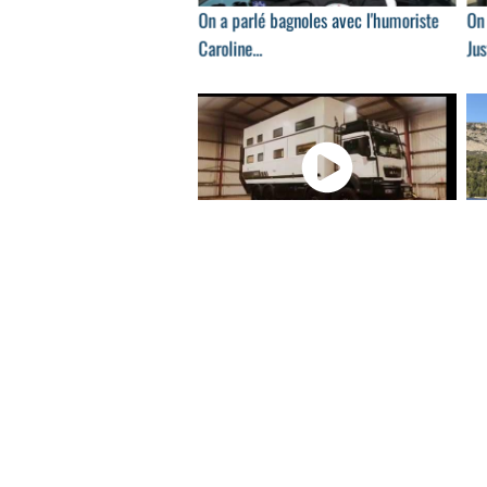
On a parlé bagnoles avec l'humoriste
On 
Caroline...
Jus
00:35
SLRV Commander 8x8 : une maison de
Me
luxe sur 8...
déc
01:48
Les Rencontres MotorVillage by Jeep
Vol