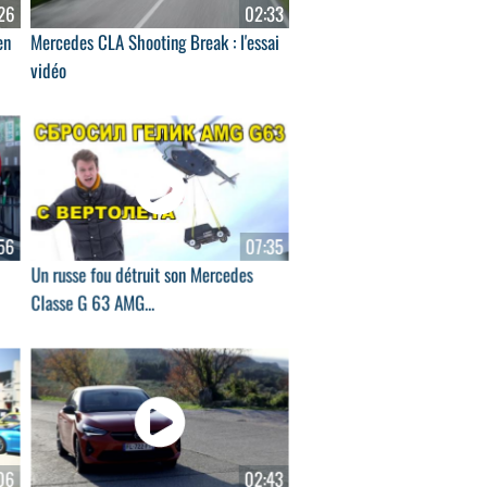
26
02:33
en
Mercedes CLA Shooting Break : l'essai
vidéo
56
07:35
Un russe fou détruit son Mercedes
Classe G 63 AMG...
06
02:43