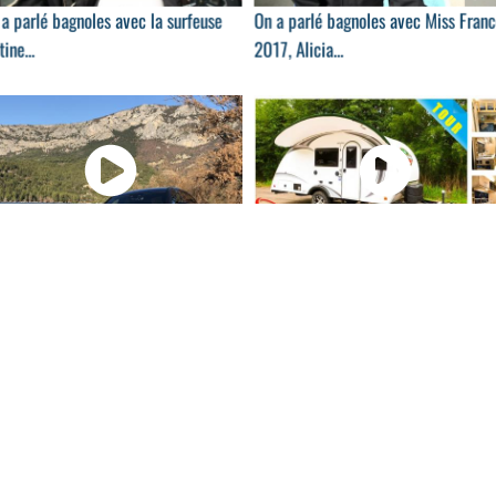
a parlé bagnoles avec la surfeuse
On a parlé bagnoles avec Miss Fran
tine...
2017, Alicia...
01:15
04:
rcedes CLA Shooting Break :
Camp Rover 2020 : découverte de l
ouverte en...
caravane en...
00:52
01:
kswagen Touareg III par ABT
Une femme remplit un sac en