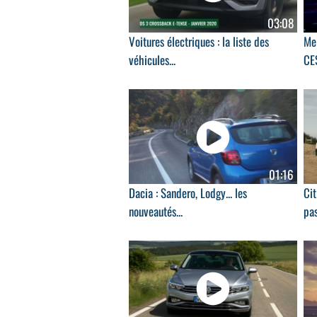
03:08
Voitures électriques : la liste des
Me
véhicules...
CE
01:16
Dacia : Sandero, Lodgy... les
Cit
nouveautés...
pas