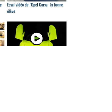
ce
Essai vidéo de l'Opel Corsa : la bonne
élève
10
00:55
a
BMW i8 Roadster Limelight Edition :
l'édition...
07
01:16
Nouveau Mercedes GLA : présentation