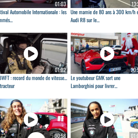
01:03
13:
tival Automobile Internationale : les
Une mamie de 80 ans à 300 km/h 
mmés...
Audi R8 sur le...
01:02
20:
WFT : record du monde de vitesse...
Le youtubeur GMK sort une
tracteur
Lamborghini pour livrer...
00:58
01: