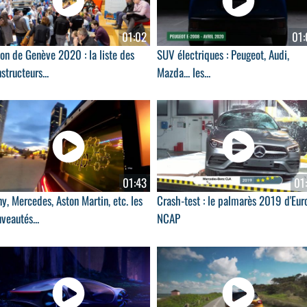
01:02
01:
on de Genève 2020 : la liste des
SUV électriques : Peugeot, Audi,
structeurs...
Mazda... les...
01:43
01
y, Mercedes, Aston Martin, etc. les
Crash-test : le palmarès 2019 d'Eur
veautés...
NCAP