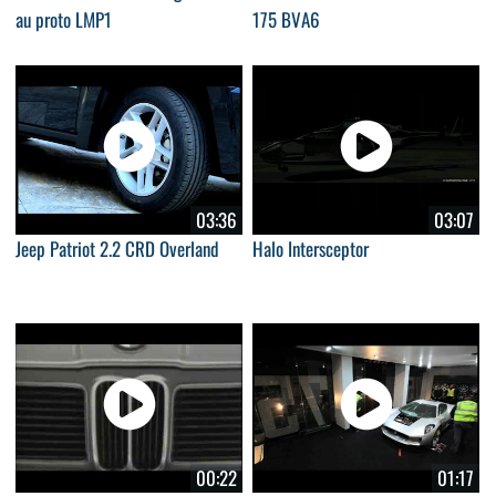
au proto LMP1
175 BVA6
03:36
03:07
Jeep Patriot 2.2 CRD Overland
Halo Intersceptor
00:22
01:17