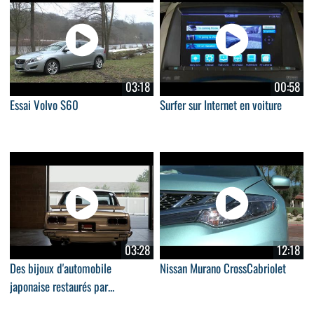
03:18
00:58
Essai Volvo S60
Surfer sur Internet en voiture
03:28
12:18
Des bijoux d'automobile
Nissan Murano CrossCabriolet
japonaise restaurés par...