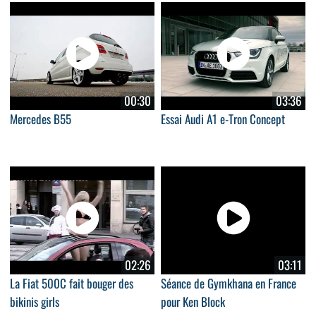
00:30
03:36
Mercedes B55
Essai Audi A1 e-Tron Concept
02:26
03:11
La Fiat 500C fait bouger des
Séance de Gymkhana en France
bikinis girls
pour Ken Block