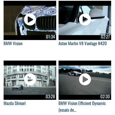
01:34
02:27
BMW Vision
Aston Martin V8 Vantage N420
03:28
02:30
Mazda Shinari
BMW Vision Efficient Dynamic
(essais de...