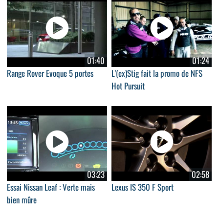
01:40
01:24
Range Rover Evoque 5 portes
L'(ex)Stig fait la promo de NFS
Hot Pursuit
03:23
02:58
Essai Nissan Leaf : Verte mais
Lexus IS 350 F Sport
bien mûre