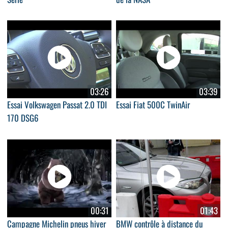
03:26
03:39
Essai Volkswagen Passat 2.0 TDI
Essai Fiat 500C TwinAir
170 DSG6
00:31
01:43
Campagne Michelin pneus hiver
BMW contrôle à distance du