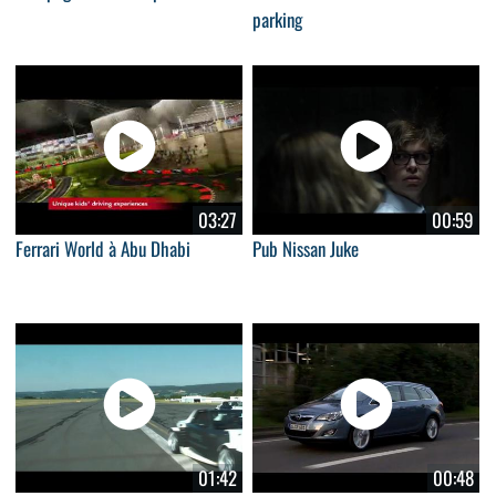
parking
03:27
00:59
Ferrari World à Abu Dhabi
Pub Nissan Juke
01:42
00:48