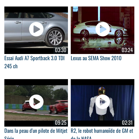
03:30
03:24
Essai Audi A7 Sportback 3.0 TDI
Lexus au SEMA Show 2010
245 ch
09:25
02:31
Dans la peau d'un pilote de Mitjet
R2, le robot humanoïde de GM et
Série
de la NASA