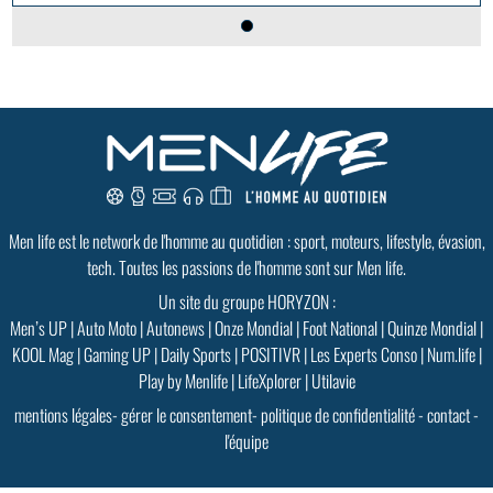
Men life est le network de l'homme au quotidien : sport, moteurs, lifestyle, évasion,
tech. Toutes les passions de l'homme sont sur Men life.
Un site du groupe HORYZON :
Men’s UP
|
Auto Moto
|
Autonews
|
Onze Mondial
|
Foot National
|
Quinze Mondial
|
KOOL Mag
|
Gaming UP
|
Daily Sports
|
POSITIVR
|
Les Experts Conso
|
Num.life
|
Play by Menlife
|
LifeXplorer
|
Utilavie
mentions légales
-
gérer le consentement
-
politique de confidentialité
-
contact
-
l'équipe