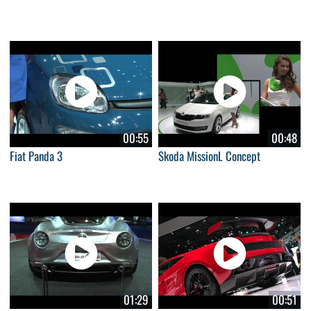
00:55
00:48
Fiat Panda 3
Skoda MissionL Concept
01:29
00:51