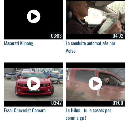
03:03
04:02
Maserati Kubang
La conduite automatisée par
Volvo
03:42
01:00
Essai Chevrolet Camaro
Le Hilux... tu le casses pas
comme ça !