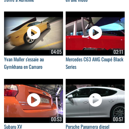
04:05
02:11
Yvan Muller s'essaie au
Mercedes C63 AMG Coupé Black
Gymkhana en Camaro
Series
00:53
00:57
Subaru XV
Porsche Panamera diesel