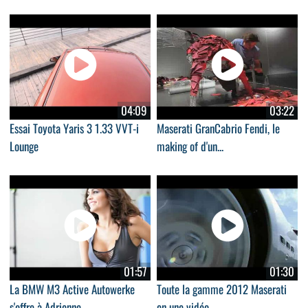
04:09
03:22
Essai Toyota Yaris 3 1.33 VVT-i
Maserati GranCabrio Fendi, le
Lounge
making of d'un...
01:57
01:30
La BMW M3 Active Autowerke
Toute la gamme 2012 Maserati
s'offre à Adrienne
en une vidéo