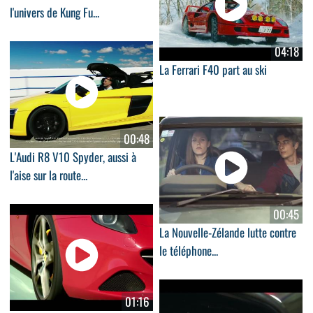
l'univers de Kung Fu...
04:18
La Ferrari F40 part au ski
00:48
L'Audi R8 V10 Spyder, aussi à
l'aise sur la route...
00:45
La Nouvelle-Zélande lutte contre
le téléphone...
01:16