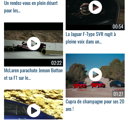
Un rendez-vous en plein désert
pour les...
00:54
La Jaguar F-Type SVR rugit à
pleine voix dans un...
02:22
McLaren parachute Jenson Button
et sa F1 sur le...
01:27
Cupra de champagne pour ses 20
ans !