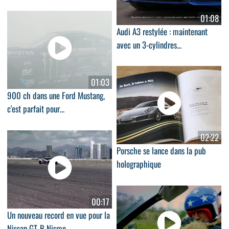
01:08
Audi A3 restylée : maintenant
avec un 3-cylindres...
01:03
900 ch dans une Ford Mustang,
c'est parfait pour...
02:22
Porsche se lance dans la pub
holographique
00:17
Un nouveau record en vue pour la
Nissan GT-R Nismo