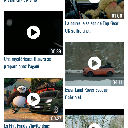
01:00
La nouvelle saison de Top Gear
UK s'offre une...
00:39
Une mystérieuse Huayra se
prépare chez Pagani
04:11
Essai Land Rover Evoque
Cabriolet
00:27
La Fiat Panda s'invite dans