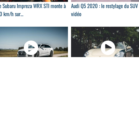
e Subaru Impreza WRX STI monte à
Audi Q5 2020 : le restylage du SUV
 km/h sur...
vidéo
00:43
00:
i A6 Allroad : focus sur la prépa
Ventes aux enchères : focus sur la
...
Ferrari 612...
01:02
07:
ra Ateca 2020 : le restylage en
La Toyota Supra GR poussée à 260