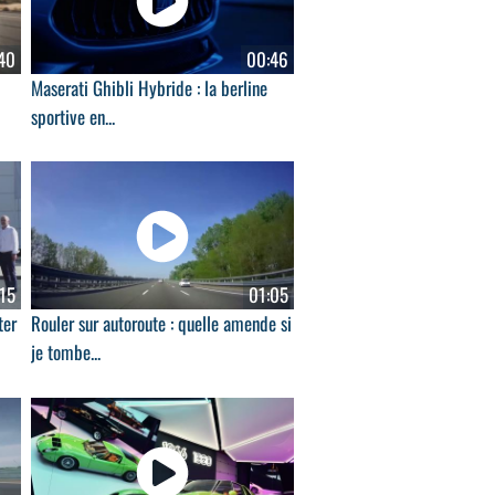
40
00:46
Maserati Ghibli Hybride : la berline
sportive en...
15
01:05
ter
Rouler sur autoroute : quelle amende si
je tombe...