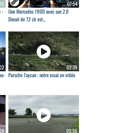
26
07:54
 :
Une Mercedes 190D avec son 2.0
Diesel de 72 ch est...
02
02:39
se-
Porsche Taycan : notre essai en vidéo
28
00:56