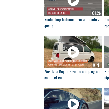
01:26
Rouler trop lentement sur autoroute :
Je
quelle...
rec
01:11
Westfalia Kepler Five : le camping-car
Nis
compact en...
nip