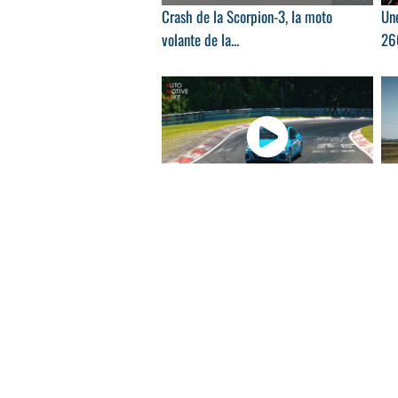
Crash de la Scorpion-3, la moto
Un
volante de la...
260
02:53
La nouvelle Audi S3 modèle 2020
Aud
surprise en...
ABT
01:00
Toyota GR Supra 2.0 : découverte en
Cup