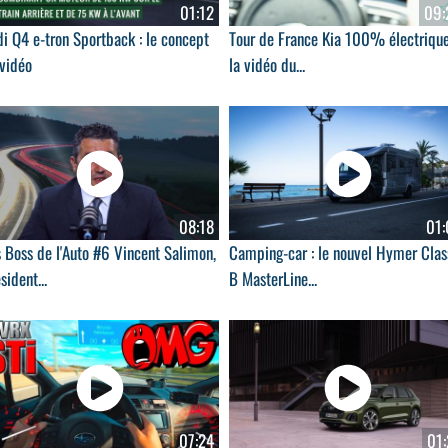
01:12
09:
i Q4 e-tron Sportback : le concept
Tour de France Kia 100% électrique
 vidéo
la vidéo du...
08:18
01:
 Boss de l'Auto #6 Vincent Salimon,
Camping-car : le nouvel Hymer Clas
sident...
B MasterLine...
07:24
01: