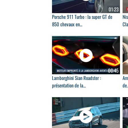
01:23
Porsche 911 Turbo : la super GT de
Nis
850 chevaux en...
Cla
00:45
Lamborghini Sian Roadster :
Ama
présentation de la...
de.