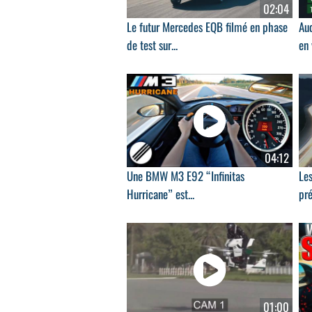
02:04
Le futur Mercedes EQB filmé en phase
Aud
de test sur...
en
04:12
Une BMW M3 E92 “Infinitas
Les
Hurricane” est...
pré
01:00