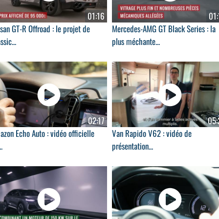
01:16
01:
san GT-R Offroad : le projet de
Mercedes-AMG GT Black Series : la
ssic...
plus méchante...
02:17
05:
zon Echo Auto : vidéo officielle
Van Rapido V62 : vidéo de
..
présentation...