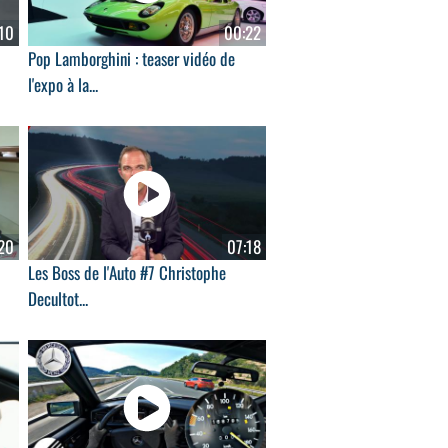
10
00:22
Pop Lamborghini : teaser vidéo de
l'expo à la...
20
07:18
Les Boss de l'Auto #7 Christophe
Decultot...