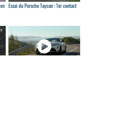
 en
Essai du Porsche Taycan : 1er contact
53
00:55
Toyota GR Supra 2.0 Fuji Speedway :
l'édition...
46
02:36
Fête de la musique : The Parakit fait