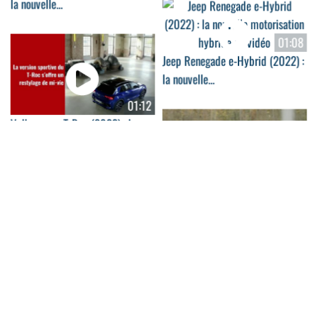
la nouvelle...
01:08
Jeep Renegade e-Hybrid (2022) :
la nouvelle...
01:12
Volkswagen T-Roc (2022) : le
restylage du SUV en...
01:01
Essai du Volkswagen Taigo
(2022) : les points...
02:03
Notre sélection des meilleurs
SUV pour 2022