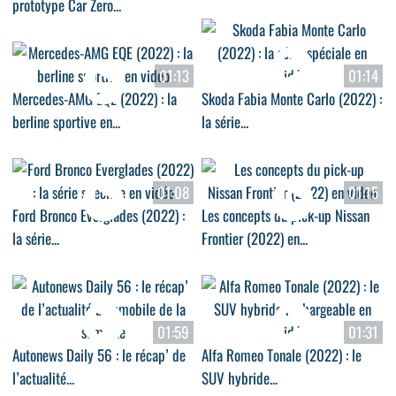
prototype Car Zero...
01:13
01:14
Mercedes-AMG EQE (2022) : la
Skoda Fabia Monte Carlo (2022) :
berline sportive en...
la série...
01:08
01:15
Ford Bronco Everglades (2022) :
Les concepts du pick-up Nissan
la série...
Frontier (2022) en...
01:59
01:31
Autonews Daily 56 : le récap’ de
Alfa Romeo Tonale (2022) : le
l’actualité...
SUV hybride...