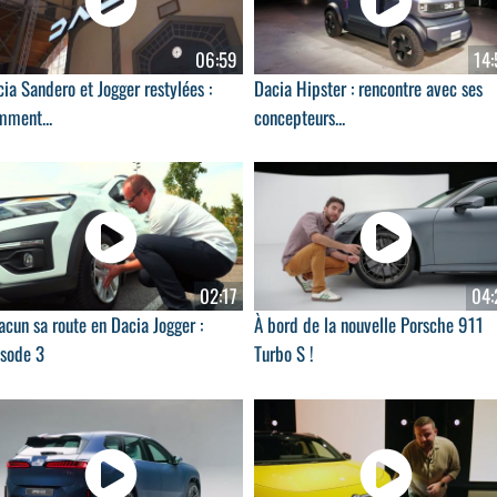
06:59
14:
ia Sandero et Jogger restylées :
Dacia Hipster : rencontre avec ses
mment...
concepteurs...
02:17
04:
cun sa route en Dacia Jogger :
À bord de la nouvelle Porsche 911
isode 3
Turbo S !