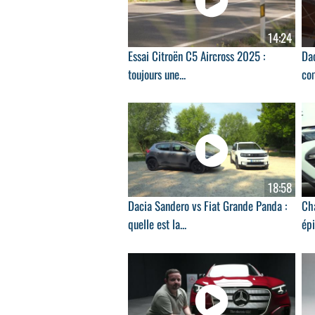
14:24
Essai Citroën C5 Aircross 2025 :
Dac
toujours une...
co
18:58
Dacia Sandero vs Fiat Grande Panda :
Cha
quelle est la...
ép