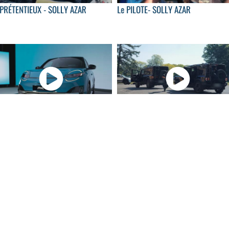
 PRÉTENTIEUX - SOLLY AZAR
Le PILOTE- SOLLY AZAR
05:07
02:
velle Nissan Micra : notre première
RAID de Bièvre : l’élite de la police..
contre...
06:12
12:
rari 296 Speciale : à bord de la
Alpine A290 vs Abarth 600e : quell