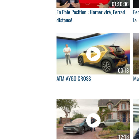
01:10:36
En Pole Position : Horner viré, Ferrari
Fer
distancé
la..
03:18
ATM-AYGO CROSS
Ma
12:18