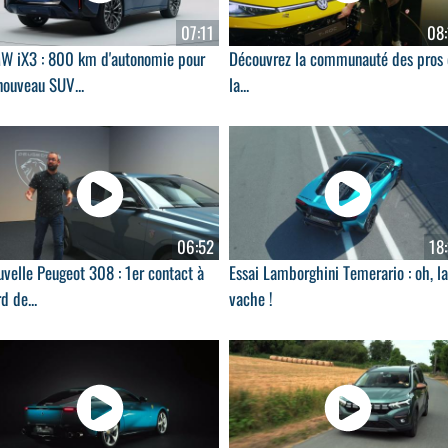
07:11
08:
W iX3 : 800 km d'autonomie pour
Découvrez la communauté des pros
nouveau SUV...
la...
06:52
18
velle Peugeot 308 : 1er contact à
Essai Lamborghini Temerario : oh, la
d de...
vache !