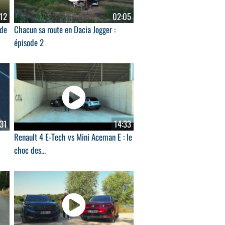
12
02:05
 de
Chacun sa route en Dacia Jogger :
épisode 2
:31
14:33
Renault 4 E-Tech vs Mini Aceman E : le
choc des...