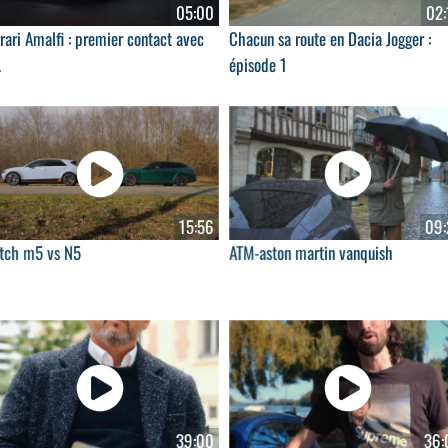
05:00
02:
rari Amalfi : premier contact avec
Chacun sa route en Dacia Jogger :
.
épisode 1
15:56
09:
tch m5 vs N5
ATM-aston martin vanquish
39:00
36: