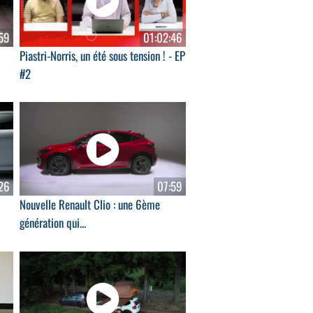
59
01:02:46
Piastri-Norris, un été sous tension ! - EP
#2
26
07:59
Nouvelle Renault Clio : une 6ème
génération qui...