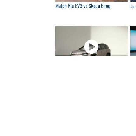
Match Kia EV3 vs Skoda Elroq
Le
04:57
Nouveau Toyota RAV4 : rencontre avec
Nou
la sixième...
ren
06:25
Nouvelle DS N°4 (2025) : premier
Fer