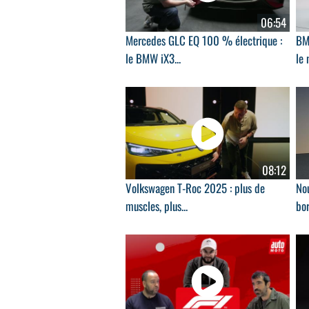
06:54
Mercedes GLC EQ 100 % électrique :
BM
le BMW iX3...
le 
08:12
Volkswagen T-Roc 2025 : plus de
Nou
muscles, plus...
bor