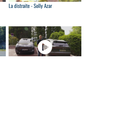
La distraite - Solly Azar
29
10:23
.
Essai MGS5 EV : le SUV chinois, rival
du Renault...
38
15:22
e
Essai Renault R4 E-Tech electric :