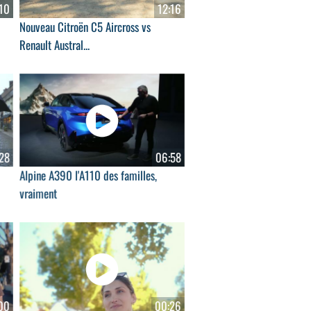
10
12:16
Nouveau Citroën C5 Aircross vs
Renault Austral...
28
06:58
Alpine A390 l'A110 des familles,
vraiment
00
00:26