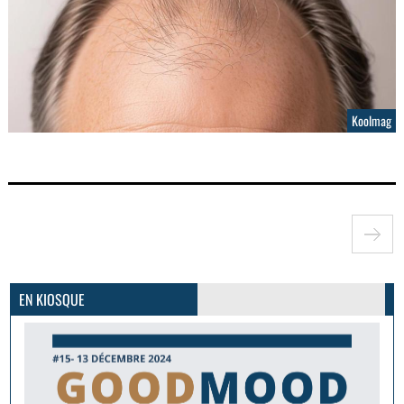
Koolmag
GoodMood #15
PLUS D'INFOS
EN KIOSQUE