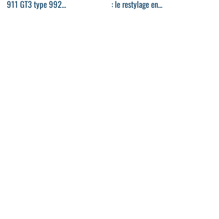
911 GT3 type 992...
: le restylage en...
01:19
01:06
BMW Série 5 : le restylage 2020
BMW X2 : la version hybride
en vidéo
rechargeable en vidéo
00:43
01:06
Pilote P626D Essentiel : le
Voitures hybrides rechargeables :
camping-car en vidéo
comment...