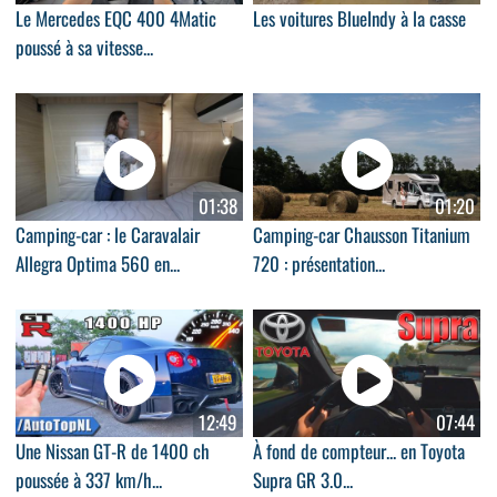
Le Mercedes EQC 400 4Matic
Les voitures BlueIndy à la casse
poussé à sa vitesse...
01:38
01:20
Camping-car : le Caravalair
Camping-car Chausson Titanium
Allegra Optima 560 en...
720 : présentation...
12:49
07:44
Une Nissan GT-R de 1400 ch
À fond de compteur... en Toyota
poussée à 337 km/h...
Supra GR 3.0...