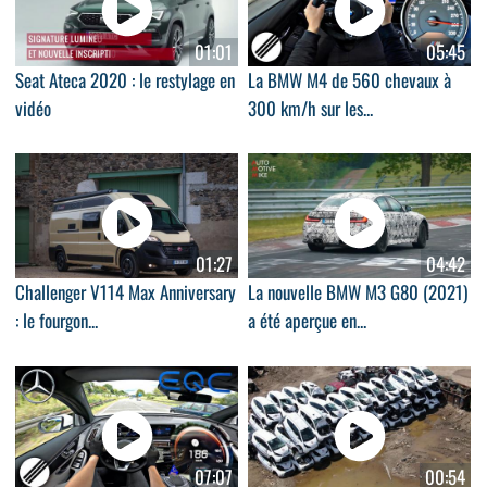
01:01
05:45
Seat Ateca 2020 : le restylage en
La BMW M4 de 560 chevaux à
vidéo
300 km/h sur les...
01:27
04:42
Challenger V114 Max Anniversary
La nouvelle BMW M3 G80 (2021)
: le fourgon...
a été aperçue en...
07:07
00:54