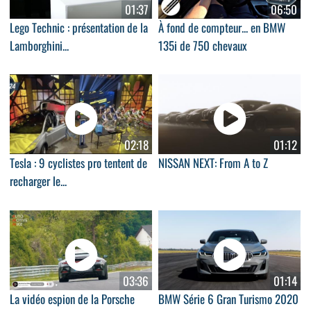
01:37
06:50
Lego Technic : présentation de la
À fond de compteur... en BMW
Lamborghini...
135i de 750 chevaux
02:18
01:12
Tesla : 9 cyclistes pro tentent de
NISSAN NEXT: From A to Z
recharger le...
03:36
01:14
La vidéo espion de la Porsche
BMW Série 6 Gran Turismo 2020