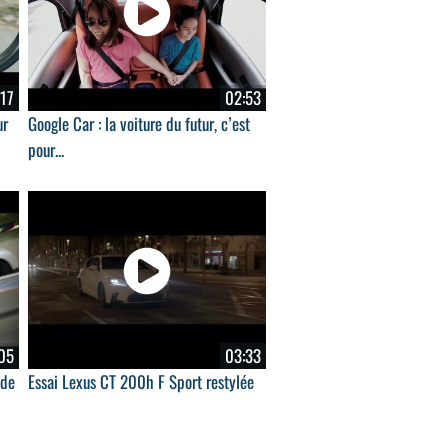
17
02:53
ur
Google Car : la voiture du futur, c’est
pour...
05
03:33
 de
Essai Lexus CT 200h F Sport restylée