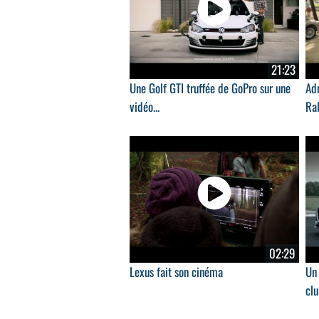
21:23
Une Golf GTI truffée de GoPro sur une
Adr
vidéo...
Ral
02:29
Lexus fait son cinéma
Un 
clu