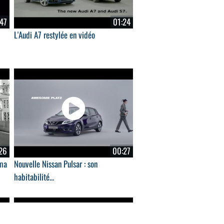
47
01:24
L'Audi A7 restylée en vidéo
26
00:27
éma
Nouvelle Nissan Pulsar : son
habitabilité...