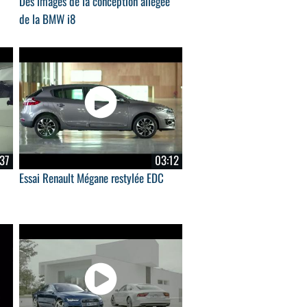
Des images de la conception allégée
de la BMW i8
37
03:12
Essai Renault Mégane restylée EDC