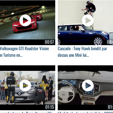
00:57
00:
 Volkswagen GTI Roadster Vision
Cascade : Tony Hawk bondit par
n Turismo en...
dessus une Mini lui...
01:15
01: