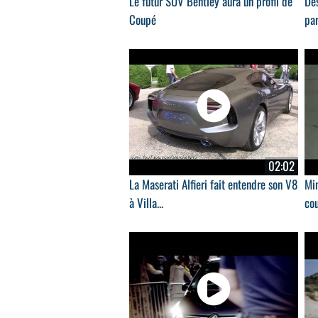
Le futur SUV Bentley aura un profil de
Des
Coupé
par
02:02
La Maserati Alfieri fait entendre son V8
Min
à Villa...
cou