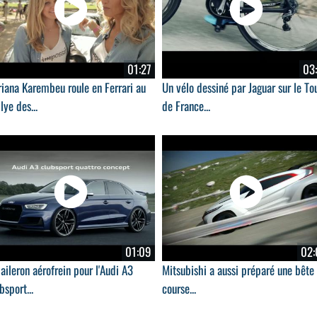
01:27
03:
iana Karembeu roule en Ferrari au
Un vélo dessiné par Jaguar sur le To
lye des...
de France...
01:09
02:
aileron aérofrein pour l'Audi A3
Mitsubishi a aussi préparé une bête
bsport...
course...