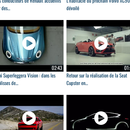
 conducteurs de Renault accueillis
L'habitacle du prochain Volvo XC90
 des...
dévoilé
02:43
01:
i Superleggera Vision : dans les
Retour sur la réalisation de la Seat
lisses de...
Cupster en...