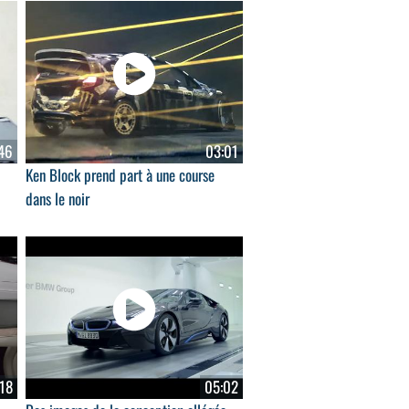
46
03:01
Ken Block prend part à une course
dans le noir
18
05:02