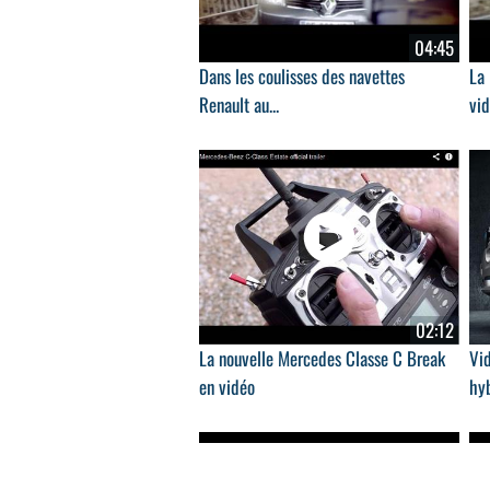
04:45
Dans les coulisses des navettes
La
Renault au...
vi
02:12
La nouvelle Mercedes Classe C Break
Vi
en vidéo
hyb