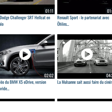
01:11
01:
 Dodge Challenger SRT Hellcat en
Renault Sport : le partenariat avec
déo
Öhlins...
02:02
04:
déo du BMW X5 eDrive, version
La Mulsanne sait aussi faire du cin
ride...