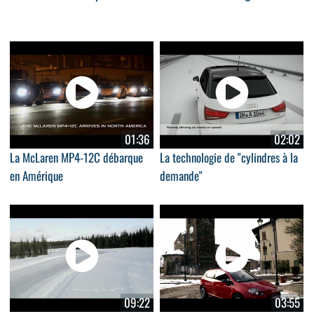
01:36
02:02
La McLaren MP4-12C débarque
La technologie de "cylindres à la
en Amérique
demande"
09:22
03:55