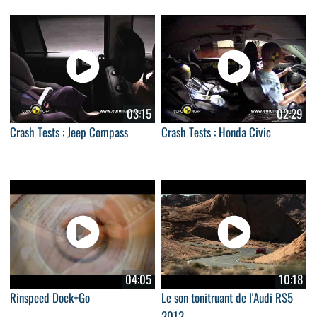
03:15
02:29
Crash Tests : Jeep Compass
Crash Tests : Honda Civic
04:05
10:18
Rinspeed Dock+Go
Le son tonitruant de l'Audi RS5
2012