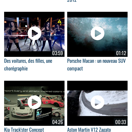
03:59
01:12
Des voitures, des filles, une
Porsche Macan : un nouveau SUV
chorégraphie
compact
04:26
00:33
Kia Track'ster Concept
Aston Martin V12 Zagato