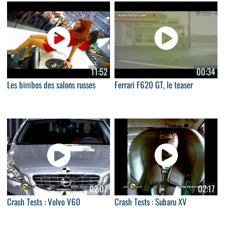
11:52
00:34
Les bimbos des salons russes
Ferrari F620 GT, le teaser
02:07
02:17
Crash Tests : Volvo V60
Crash Tests : Subaru XV