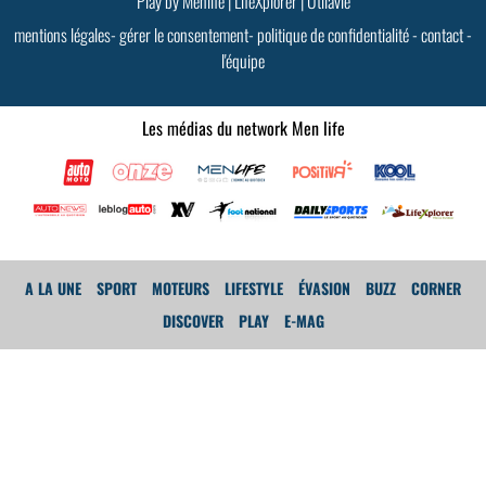
Play by Menlife
|
LifeXplorer
|
Utilavie
mentions légales
-
gérer le consentement
-
politique de confidentialité
-
contact
-
l'équipe
Les médias du network Men life
A LA UNE
SPORT
MOTEURS
LIFESTYLE
ÉVASION
BUZZ
CORNER
DISCOVER
PLAY
E-MAG