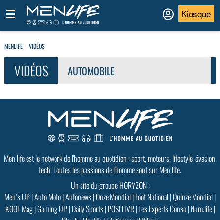
Kiosque
MENLIFE
VIDÉOS
VIDÉOS
AUTOMOBILE
Men life est le network de l'homme au quotidien : sport, moteurs, lifestyle, évasion,
tech. Toutes les passions de l'homme sont sur Men life.
Un site du groupe HORYZON :
Men’s UP
|
Auto Moto
|
Autonews
|
Onze Mondial
|
Foot National
|
Quinze Mondial
|
KOOL Mag
|
Gaming UP
|
Daily Sports
|
POSITIVR
|
Les Experts Conso
|
Num.life
|