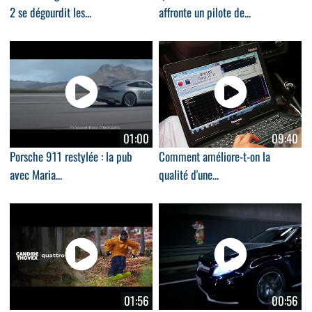
2 se dégourdit les...
affronte un pilote de...
01:00
09:40
Porsche 911 restylée : la pub
Comment améliore-t-on la
avec Maria...
qualité d'une...
01:56
00:56