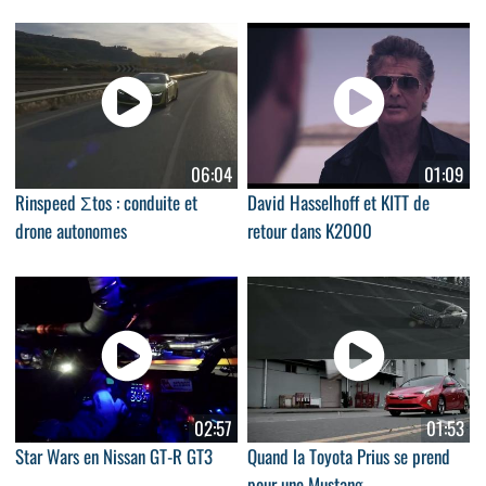
06:04
01:09
Rinspeed Σtos : conduite et
David Hasselhoff et KITT de
drone autonomes
retour dans K2000
02:57
01:53
Star Wars en Nissan GT-R GT3
Quand la Toyota Prius se prend
pour une Mustang