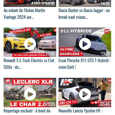
09:32
14:30
Au volant de l'Aston Martin
Dacia Duster vs Dacia Jogger : un
Vantage 2024 sur...
break vaut mieux...
10:45
13:38
Renault 5 E-Tech Electric vs Fiat
Essai Porsche 911 GTS T-Hybrid :
500e : de...
mein Gott !
22:25
05:46
Reportage exclusif : à bord du
Nouvelle Lancia Ypsilon HF :