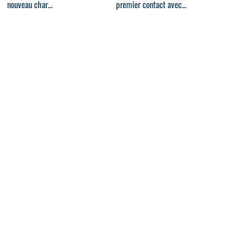
nouveau char...
premier contact avec...
11:34
07:58
Essai Peugeot 5008 : le bijou de
BYD Seal u Euro 2024
famille ?
08:01
08:10
Hyundai Inster : on vous emmène
Bugatti Tourbillon : la nouvelle
à bord du...
hypercar nous a...