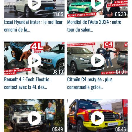
11:05
06:30
Essai Hyundai Inster : le meilleur
Mondial de l'Auto 2024 : notre
ennemi de la...
tour du salon...
08:10
07:01
Renault 4 E-Tech Electric :
Citroën C4 restylée : plus
contact avec la 4L des...
consensuelle grâce...
05:49
05:46