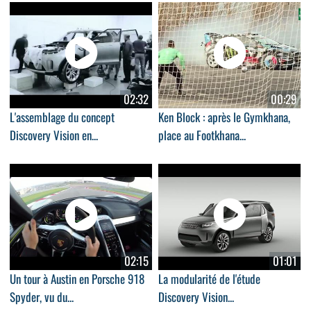
02:32
00:29
L'assemblage du concept
Ken Block : après le Gymkhana,
Discovery Vision en...
place au Footkhana...
02:15
01:01
Un tour à Austin en Porsche 918
La modularité de l'étude
Spyder, vu du...
Discovery Vision...