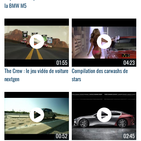
la BMW M5
01:55
04:23
The Crew : le jeu vidéo de voiture
Compilation des carwashs de
nextgen
stars
00:52
02:45