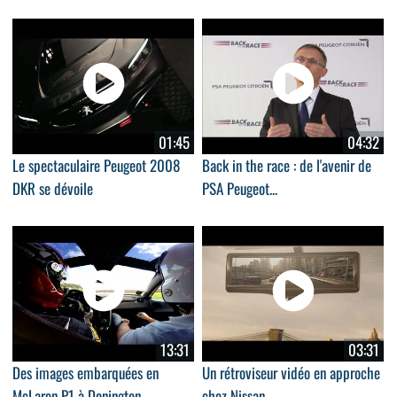
01:45
04:32
Le spectaculaire Peugeot 2008
Back in the race : de l'avenir de
DKR se dévoile
PSA Peugeot...
13:31
03:31
Des images embarquées en
Un rétroviseur vidéo en approche
McLaren P1 à Donington
chez Nissan