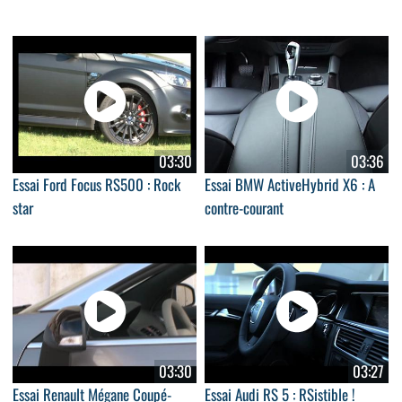
03:30
03:36
Essai Ford Focus RS500 : Rock
Essai BMW ActiveHybrid X6 : A
star
contre-courant
03:30
03:27
Essai Renault Mégane Coupé-
Essai Audi RS 5 : RSistible !