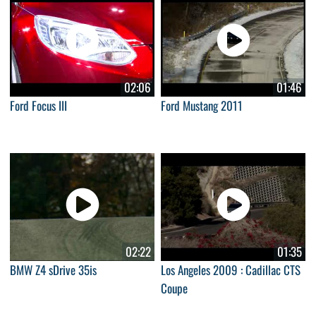
02:06
01:46
Ford Focus III
Ford Mustang 2011
02:22
01:35
BMW Z4 sDrive 35is
Los Angeles 2009 : Cadillac CTS
Coupe