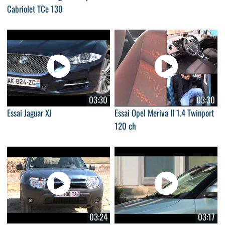
Cabriolet TCe 130
03:30
03:30
Essai Jaguar XJ
Essai Opel Meriva II 1.4 Twinport
120 ch
03:24
03:17