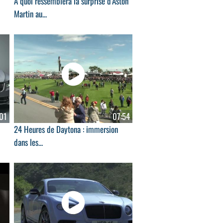
A quoi ressemblera la surprise d'Aston
Martin au...
01
07:54
24 Heures de Daytona : immersion
dans les...