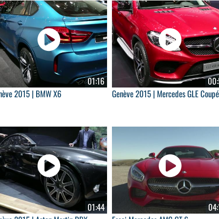
01:16
00:
nève 2015 | BMW X6
Genève 2015 | Mercedes GLE Coupé
01:44
04: