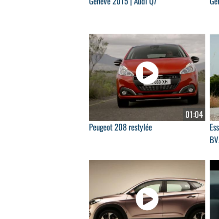
Genève 2015 | Audi Q7
Ge
01:04
Peugeot 208 restylée
Es
BV