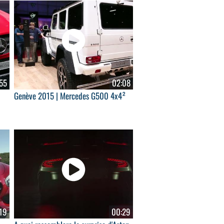
55
02:08
Genève 2015 | Mercedes G500 4x4²
19
00:29