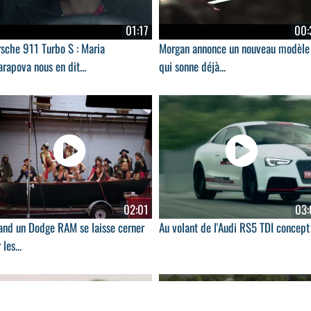
01:17
00:
sche 911 Turbo S : Maria
Morgan annonce un nouveau modèle
rapova nous en dit...
qui sonne déjà...
02:01
03:
and un Dodge RAM se laisse cerner
Au volant de l'Audi RS5 TDI concept
 les...