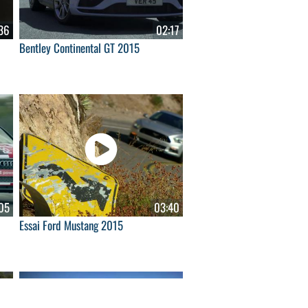
36
02:17
Bentley Continental GT 2015
05
03:40
Essai Ford Mustang 2015