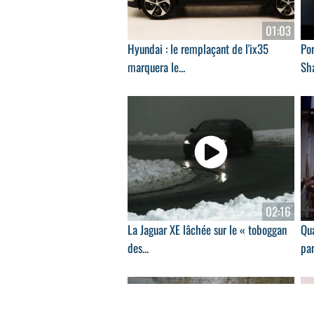
01:03
Hyundai : le remplaçant de l'ix35
Por
marquera le...
Sha
02:16
La Jaguar XE lâchée sur le « toboggan
Qu
des...
par