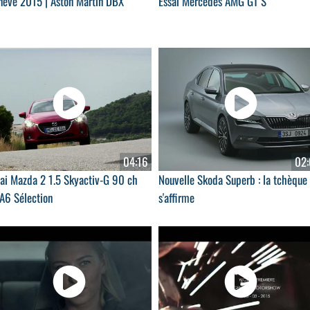
nève 2015 | Aston Martin DBX
Essai Mercedes AMG GT S
04:16
02:
sai Mazda 2 1.5 Skyactiv-G 90 ch
Nouvelle Skoda Superb : la tchèque
A6 Sélection
s'affirme