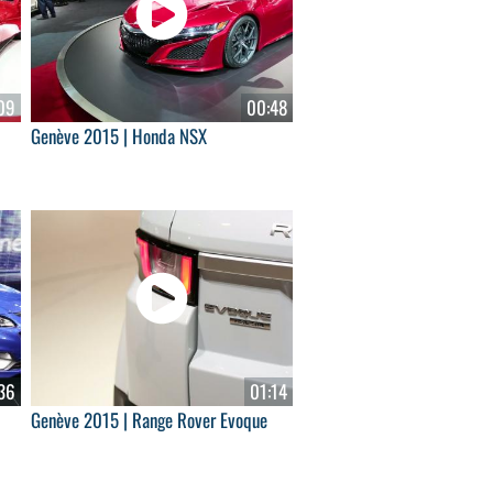
09
00:48
Genève 2015 | Honda NSX
36
01:14
Genève 2015 | Range Rover Evoque