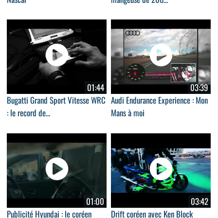
01:44
03:39
Bugatti Grand Sport Vitesse WRC
Audi Endurance Experience : Mon
: le record de...
Mans à moi
01:00
03:42
Publicité Hyundai : le coréen
Drift coréen avec Ken Block