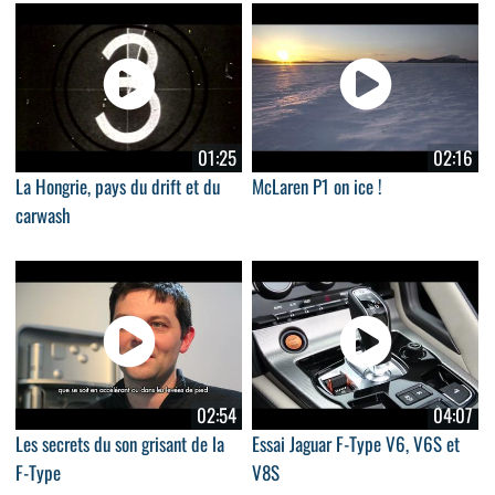
01:25
02:16
La Hongrie, pays du drift et du
McLaren P1 on ice !
carwash
02:54
04:07
Les secrets du son grisant de la
Essai Jaguar F-Type V6, V6S et
F-Type
V8S