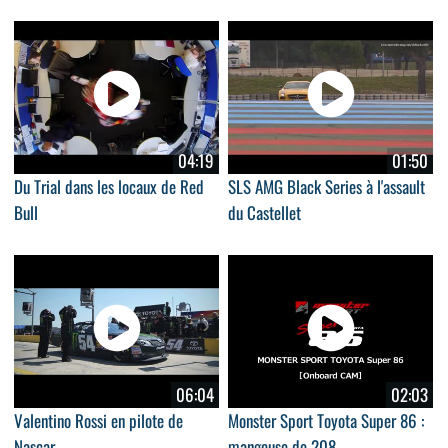
04:19
01:50
Du Trial dans les locaux de Red
SLS AMG Black Series à l'assault
Bull
du Castellet
06:04
02:03
Valentino Rossi en pilote de
Monster Sport Toyota Super 86 :
Nascar
mangeuse de 208...