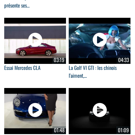
présente ses...
03:19
04:33
Essai Mercedes CLA
La Golf VI GTI : les chinois
l'aiment,...
01:48
01:09