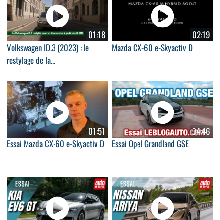
01:18
02:19
Volkswagen ID.3 (2023) : le
Mazda CX-60 e-Skyactiv D
restylage de la...
01:51
04:46
Essai Mazda CX-60 e-Skyactiv D
Essai Opel Grandland GSE