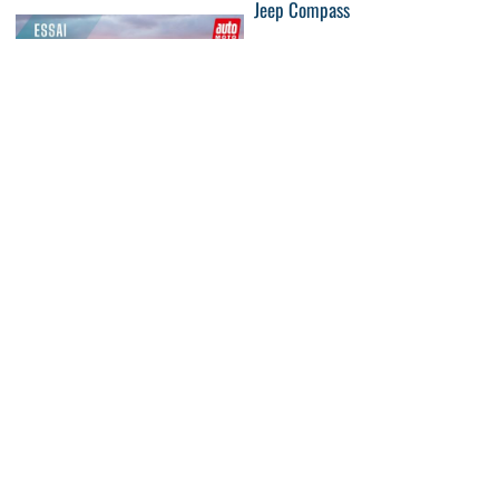
Jeep Compass
12:49
Essai Lotus Emira : last but not
04:41
least
Renault R5 Diamant : l'hommage
électrisant à la...
05:56
Essai Citroën C5 Aircross restylée
05:05
: au volant...
Nouvelle MG4 Electric :
l'électrique popularisée...