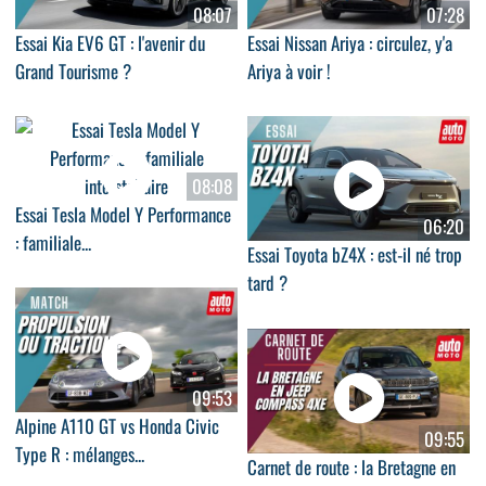
08:07
07:28
Essai Kia EV6 GT : l'avenir du
Essai Nissan Ariya : circulez, y'a
Grand Tourisme ?
Ariya à voir !
08:08
Essai Tesla Model Y Performance
06:20
: familiale...
Essai Toyota bZ4X : est-il né trop
tard ?
09:53
Alpine A110 GT vs Honda Civic
09:55
Type R : mélanges...
Carnet de route : la Bretagne en