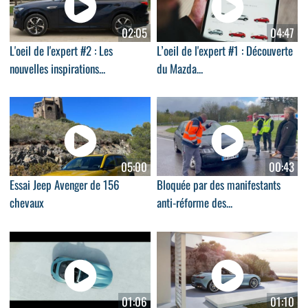
02:05
04:47
L'oeil de l'expert #2 : Les
L’oeil de l'expert #1 : Découverte
nouvelles inspirations...
du Mazda...
05:00
00:43
Essai Jeep Avenger de 156
Bloquée par des manifestants
chevaux
anti-réforme des...
01:06
01:10