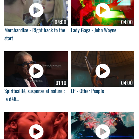
04:00
04:00
Merchandise - Right back to the
Lady Gaga - John Wayne
start
01:10
04:00
Spiritualité, suspense et nature :
LP - Other People
le défi...