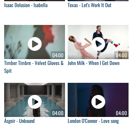
Isaac Delusion - Isabella
Texas - Let's Work It Out
04:00
04:00
Timber Timbre - Velvet Gloves &
John Milk - When I Get Down
Spit
04:00
04:00
Ásgeir - Unbound
London O'Connor - Love song