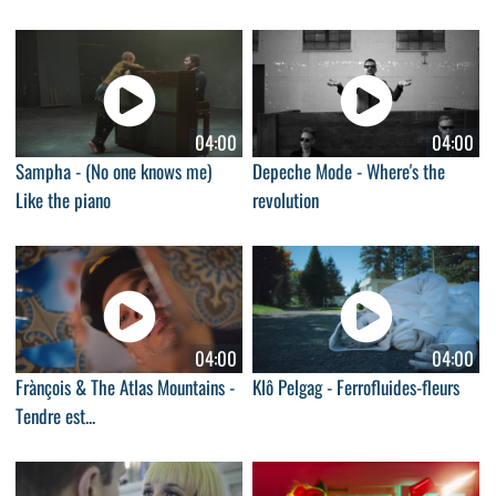
04:00
04:00
Sampha - (No one knows me)
Depeche Mode - Where's the
Like the piano
revolution
04:00
04:00
Frànçois & The Atlas Mountains -
Klô Pelgag - Ferrofluides-fleurs
Tendre est...