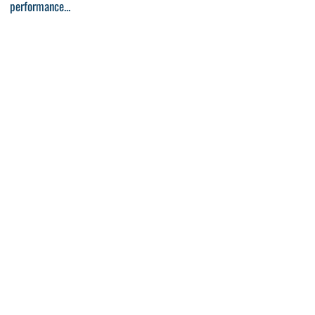
performance...
04:00
04:00
Angel Olsen - Pops
Lisa Mitchell - Warhol
04:00
04:00
Findlay - Waste my time
Mai Lan - Vampire