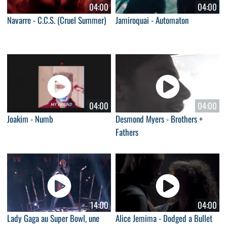
04:00
04:00
Navarre - C.C.S. (Cruel Summer)
Jamiroquai - Automaton
04:00
04:00
Joakim - Numb
Desmond Myers - Brothers +
Fathers
14:00
04:00
Lady Gaga au Super Bowl, une
Alice Jemima - Dodged a Bullet