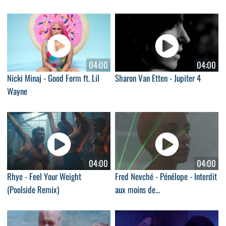
04:00
04:00
Nicki Minaj - Good Form ft. Lil
Sharon Van Etten - Jupiter 4
Wayne
04:00
04:00
Rhye - Feel Your Weight
Fred Nevché - Pénélope - Interdit
(Poolside Remix)
aux moins de...