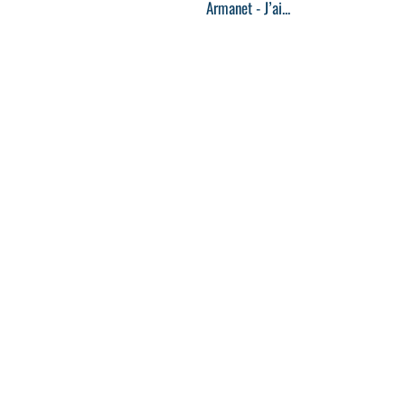
Armanet - J’ai...
04:00
04:00
-M- - Superchérie
David Guetta, Bebe Rexha & J
Balvin - Say My Name
00:04
00:04
Zazie - L'Essenciel
Max Day - Le Flow