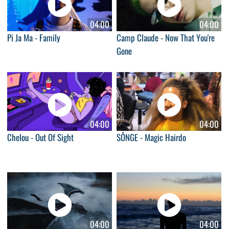
04:00
04:00
Pi Ja Ma - Family
Camp Claude - Now That You're
Gone
04:00
04:00
Chelou - Out Of Sight
SÔNGE - Magic Hairdo
04:00
04:00