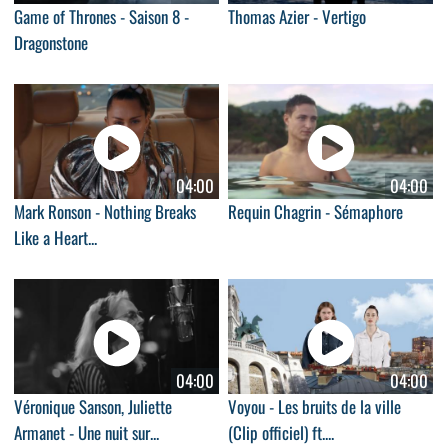
Game of Thrones - Saison 8 -
Thomas Azier - Vertigo
Dragonstone
04:00
04:00
Mark Ronson - Nothing Breaks
Requin Chagrin - Sémaphore
Like a Heart...
04:00
04:00
Véronique Sanson, Juliette
Voyou - Les bruits de la ville
Armanet - Une nuit sur...
(Clip officiel) ft....