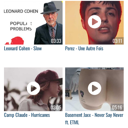
03:33
03:11
Leonard Cohen - Slow
Perez - Une Autre Fois
03:05
05:16
Camp Claude - Hurricanes
Basement Jaxx - Never Say Never
ft. ETML