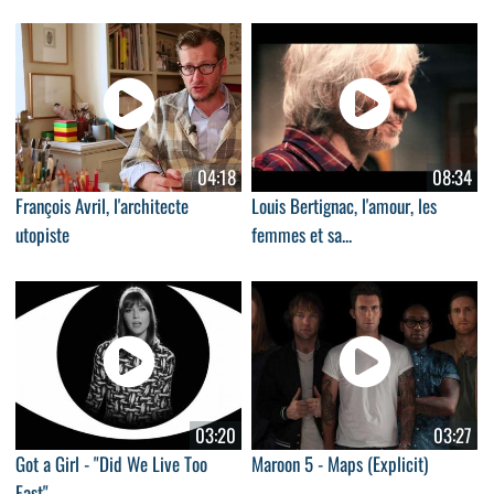
04:18
08:34
François Avril, l'architecte
Louis Bertignac, l'amour, les
utopiste
femmes et sa...
03:20
03:27
Got a Girl - "Did We Live Too
Maroon 5 - Maps (Explicit)
Fast"