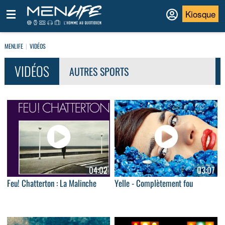
Kiosque
MENLIFE
VIDÉOS
VIDÉOS
AUTRES SPORTS
04:02
03:07
Feu! Chatterton : La Malinche
Yelle - Complètement fou