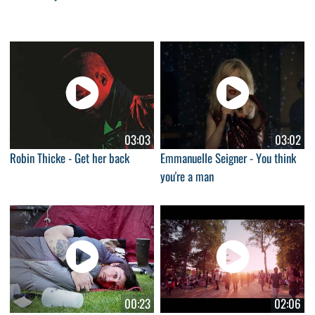
03:03
03:02
Robin Thicke - Get her back
Emmanuelle Seigner - You think
you're a man
00:23
02:06