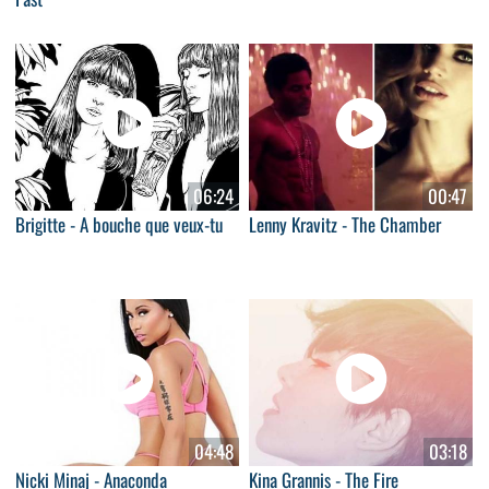
06:24
00:47
Brigitte - A bouche que veux-tu
Lenny Kravitz - The Chamber
04:48
03:18
Nicki Minaj - Anaconda
Kina Grannis - The Fire