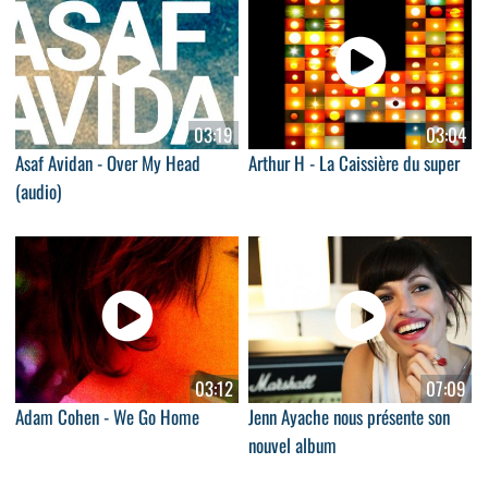
03:19
03:04
Asaf Avidan - Over My Head
Arthur H - La Caissière du super
(audio)
03:12
07:09
Adam Cohen - We Go Home
Jenn Ayache nous présente son
nouvel album