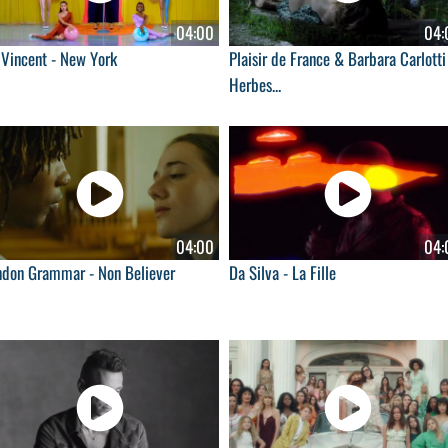
04:00
04:
 Vincent - New York
Plaisir de France & Barbara Carlotti
Herbes...
04:00
04:
ndon Grammar - Non Believer
Da Silva - La Fille