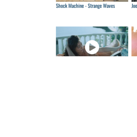
Shock Machine - Strange Waves
Joo
04:00
Lorde - Perfect Places
Na
04:00
Electric Guest - Oh Devil
Ma