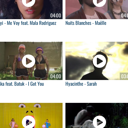
04:00
04:
yi - Me Voy feat. Mala Rodriguez
Nuits Blanches - Maëlle
04:00
03:
ka feat. Batuk - I Got You
Hyacinthe - Sarah