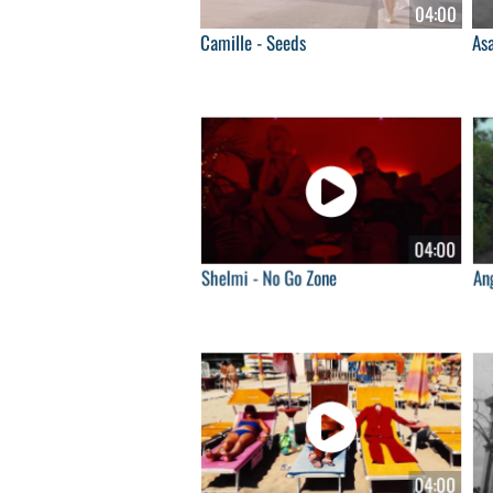
04:00
Camille - Seeds
Asa
04:00
Shelmi - No Go Zone
Ang
04:00