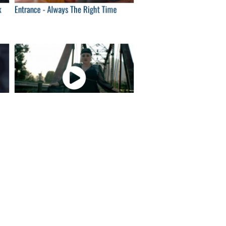
k
Entrance - Always The Right Time
00
04:00
Beth Ditto - We Could Run
00
04:00
Lido featuring THEY - Not Enough