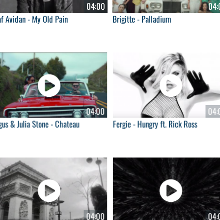
04:00
04:
f Avidan - My Old Pain
Brigitte - Palladium
04:00
04:
us & Julia Stone - Chateau
Fergie - Hungry ft. Rick Ross
04:00
04: