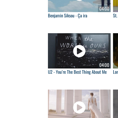
04:00
Benjamin Siksou - Ça ira
St.
04:00
U2 - You’re The Best Thing About Me
Lo