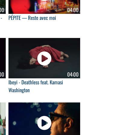
00
04:00
 -
PÉPITE — Reste avec moi
00
04:00
Ibeyi - Deathless feat. Kamasi
Washington