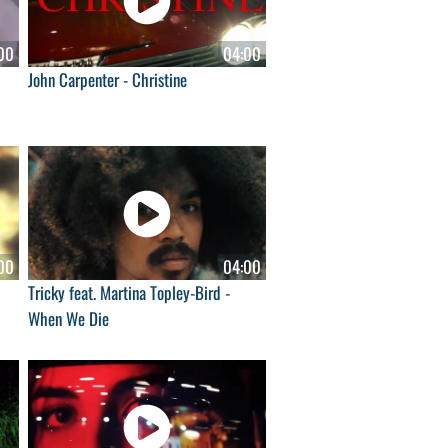
00
04:00
John Carpenter - Christine
00
04:00
Tricky feat. Martina Topley-Bird -
When We Die