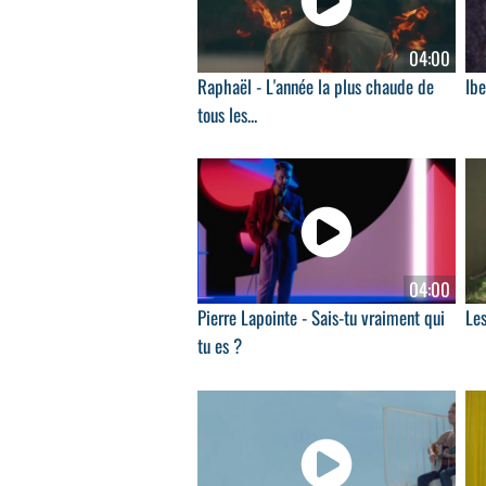
04:00
Raphaël - L'année la plus chaude de
Ibe
tous les...
04:00
Pierre Lapointe - Sais-tu vraiment qui
Les
tu es ?