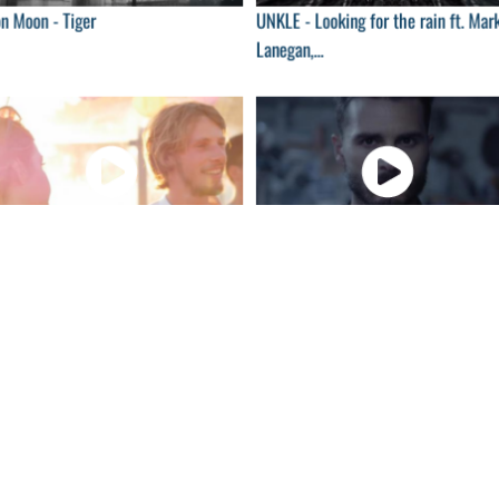
n Moon - Tiger
UNKLE - Looking for the rain ft. Mar
Lanegan,...
04:00
04:
âman - Simplicity
Michael Malarkey - Mongrels
04:00
04:
rlin - 54321
Tess - Hard To Forget