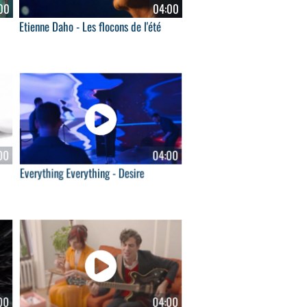
00
04:00
Etienne Daho - Les flocons de l'été
00
04:00
Everything Everything - Desire
00
04:00