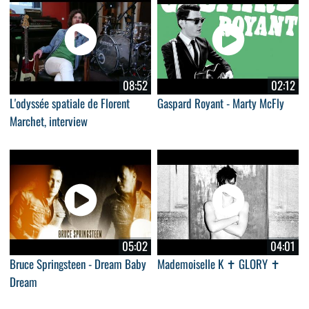
08:52
02:12
L'odyssée spatiale de Florent
Gaspard Royant - Marty McFly
Marchet, interview
05:02
04:01
Bruce Springsteen - Dream Baby
Mademoiselle K ✝ GLORY ✝
Dream