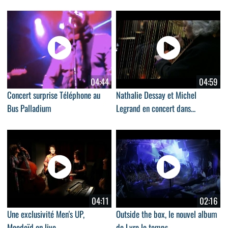
04:44
04:59
Concert surprise Téléphone au
Nathalie Dessay et Michel
Bus Palladium
Legrand en concert dans...
04:11
02:16
Une exclusivité Men's UP,
Outside the box, le nouvel album
Moodoïd en live
de Lyre le temps