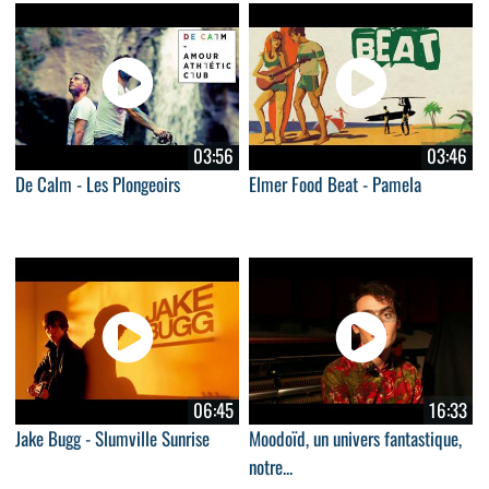
03:56
03:46
De Calm - Les Plongeoirs
Elmer Food Beat - Pamela
06:45
16:33
Jake Bugg - Slumville Sunrise
Moodoïd, un univers fantastique,
notre...