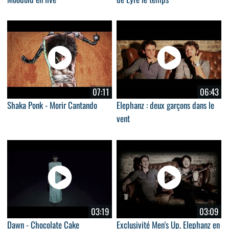
07:11
06:43
Shaka Ponk - Morir Cantando
Elephanz : deux garçons dans le
vent
03:19
03:09
Dawn - Chocolate Cake
Exclusivité Men's Up, Elephanz en