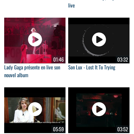
live
01:46
03:32
Lady Gaga présente en live son
Son Lux - Lost It To Trying
nouvel album
05:59
03:52