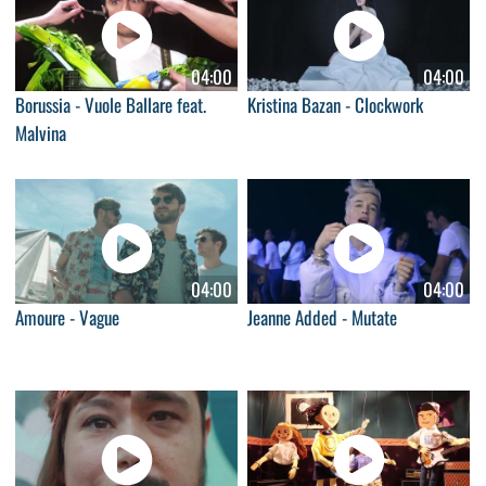
04:00
04:00
Borussia - Vuole Ballare feat.
Kristina Bazan - Clockwork
Malvina
04:00
04:00
Amoure - Vague
Jeanne Added - Mutate