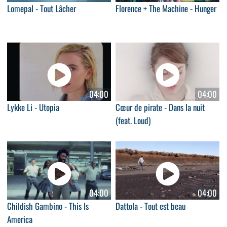
Lomepal - Tout Lâcher
Florence + The Machine - Hunger
04:00
04:00
Lykke Li - Utopia
Cœur de pirate - Dans la nuit
(feat. Loud)
04:00
04:00
Childish Gambino - This Is
Dattola - Tout est beau
America