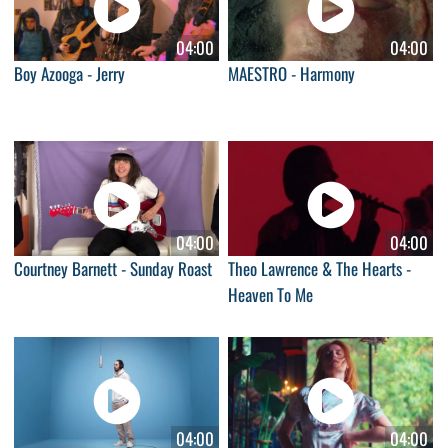
04:00
04:00
Boy Azooga - Jerry
MAESTRO - Harmony
04:00
04:00
Courtney Barnett - Sunday Roast
Theo Lawrence & The Hearts -
Heaven To Me
04:00
04:00