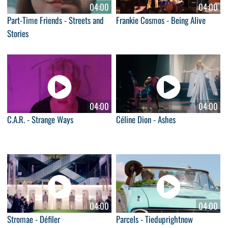
04:00
04:00
Part-Time Friends - Streets and
Frankie Cosmos - Being Alive
Stories
04:00
04:00
C.A.R. - Strange Ways
Céline Dion - Ashes
04:00
04:00
Stromae - Défiler
Parcels - Tieduprightnow