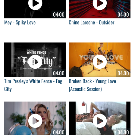
04:00
04:00
Mey - Spiky Love
Chine Laroche - Outsider
04:00
04:00
Tim Presley's White Fence - Fog
Broken Back - Young Love
City
(Acoustic Session)
04:00
04:00