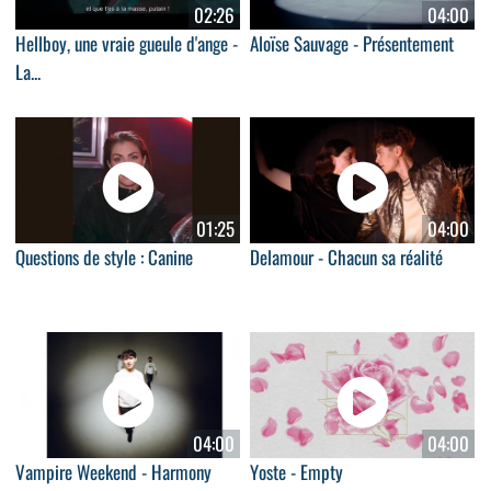
02:26
04:00
Hellboy, une vraie gueule d'ange -
Aloïse Sauvage - Présentement
La...
01:25
04:00
Questions de style : Canine
Delamour - Chacun sa réalité
04:00
04:00
Vampire Weekend - Harmony
Yoste - Empty