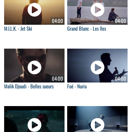
04:00
04:00
M.I.L.K. - Jet Ski
Grand Blanc - Les îles
04:00
04:00
Malik Djoudi - Belles sueurs
Foé - Nuria