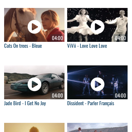
04:00
04:00
Cats On trees - Bleue
ViVii - Love Love Love
04:00
04:00
Jade Bird - I Get No Joy
Dissident - Parler Français