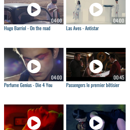
04:00
04:00
Hugo Barriol - On the road
Las Aves - Antistar
04:00
00:45
Perfume Genius - Die 4 You
Passengers le premier bêtisier