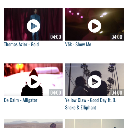
04:00
04:00
Thomas Azier - Gold
Vök - Show Me
04:00
04:00
De Calm - Alligator
Yellow Claw - Good Day ft. DJ
Snake & Elliphant