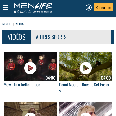
Kiosque
MENLIFE
VIDÉOS
VIDÉOS
AUTRES SPORTS
04:00
04:00
Mew - In a better place
Denai Moore - Does It Get Easier
?