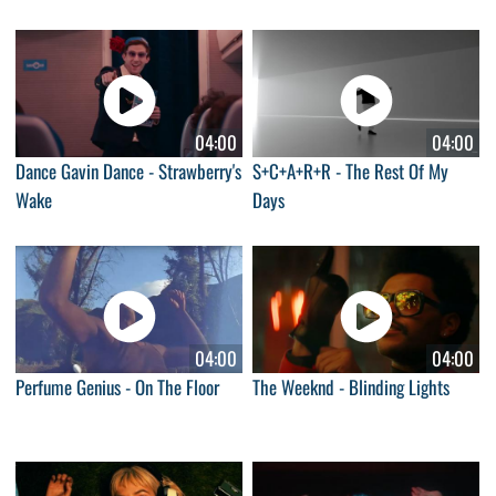
04:00
04:00
Dance Gavin Dance - Strawberry's
S+C+A+R+R - The Rest Of My
Wake
Days
04:00
04:00
Perfume Genius - On The Floor
The Weeknd - Blinding Lights