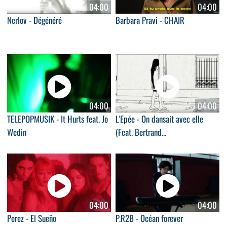
04:00
04:00
Nerlov - Dégénéré
Barbara Pravi - CHAIR
04:00
04:00
TELEPOPMUSIK - It Hurts feat. Jo
L'Epée - On dansait avec elle
Wedin
(Feat. Bertrand...
04:00
04:00
Perez - El Sueño
P.R2B - Océan forever