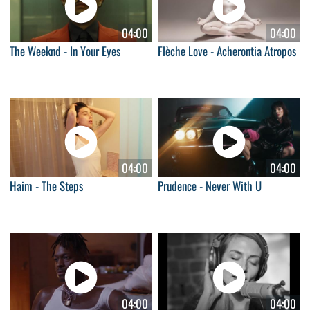
04:00
04:00
The Weeknd - In Your Eyes
Flèche Love - Acherontia Atropos
04:00
04:00
Haim - The Steps
Prudence - Never With U
04:00
04:00