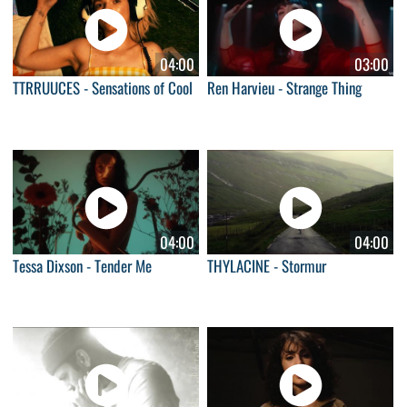
04:00
03:00
TTRRUUCES - Sensations of Cool
Ren Harvieu - Strange Thing
04:00
04:00
Tessa Dixson - Tender Me
THYLACINE - Stormur