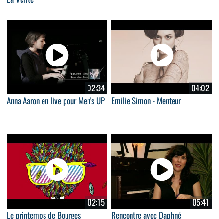
02:34
04:02
Anna Aaron en live pour Men's UP
Emilie Simon - Menteur
02:15
05:41
Le printemps de Bourges
Rencontre avec Daphné