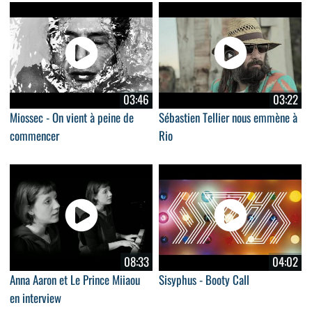
03:46
03:22
Miossec - On vient à peine de
Sébastien Tellier nous emmène à
commencer
Rio
08:33
04:02
Anna Aaron et Le Prince Miiaou
Sisyphus - Booty Call
en interview