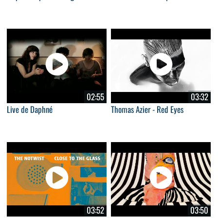
02:55
03:32
Live de Daphné
Thomas Azier - Red Eyes
03:52
03:50