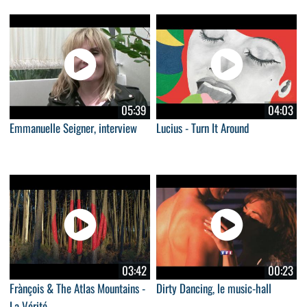
05:39
04:03
Emmanuelle Seigner, interview
Lucius - Turn It Around
03:42
00:23
Frànçois & The Atlas Mountains -
Dirty Dancing, le music-hall
La Vérité