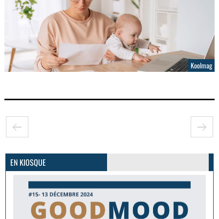
Koolmag
GoodMood #15
PLUS D'INFOS
EN KIOSQUE