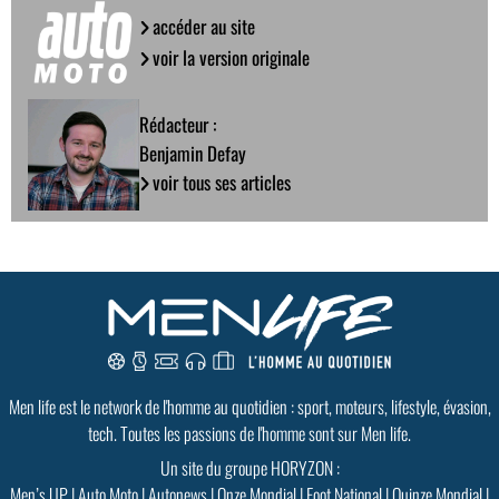
accéder au site
voir la version originale
Rédacteur :
Benjamin Defay
voir tous ses articles
Men life est le network de l'homme au quotidien : sport, moteurs, lifestyle, évasion,
tech. Toutes les passions de l'homme sont sur Men life.
Un site du groupe HORYZON :
Men’s UP
|
Auto Moto
|
Autonews
|
Onze Mondial
|
Foot National
|
Quinze Mondial
|