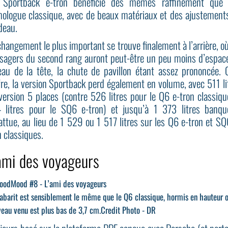
Sportback e-tron bénéficie des mêmes raffinement que
ologue classique, avec de beaux matériaux et des ajustement
deau.
changement le plus important se trouve finalement à l’arrière, où
sagers du second rang auront peut-être un peu moins d’espac
eau de la tête, la chute de pavillon étant assez prononcée. 
fre, la version Sportback perd également en volume, avec 511 li
version 5 places (contre 526 litres pour le Q6 e-tron classiqu
 litres pour le SQ6 e-tron) et jusqu’à 1 373 litres banqu
attue, au lieu de 1 529 ou 1 517 litres sur les Q6 e-tron et SQ
n classiques.
ami des voyageurs
abarit est sensiblement le même que le Q6 classique, hormis en hauteur o
eau venu est plus bas de 3,7 cm.
Credit Photo - DR