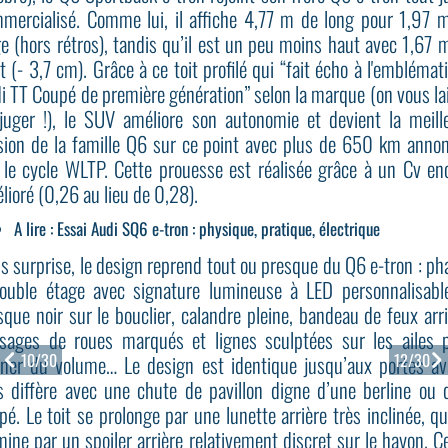
mercialisé. Comme lui, il affiche 4,77 m de long pour 1,97 
ge (hors rétros), tandis qu’il est un peu moins haut avec 1,67 
t (- 3,7 cm). Grâce à ce toit profilé qui “fait écho à l'emblémat
i TT Coupé de première génération” selon la marque (on vous la
juger !), le SUV améliore son autonomie et devient la meill
sion de la famille Q6 sur ce point avec plus de 650 km anno
 le cycle WLTP. Cette prouesse est réalisée grâce à un Cv en
lioré (0,26 au lieu de 0,28).
A lire :
Essai Audi SQ6 e-tron : physique, pratique, électrique
s surprise, le design reprend tout ou presque du Q6 e-tron : ph
ouble étage avec signature lumineuse à LED personnalisabl
que noir sur le bouclier, calandre pleine, bandeau de feux arri
sages de roues marqués et lignes sculptées sur les ailes 
10/30
12/30
ner du volume… Le design est identique jusqu’aux portes av
s diffère avec une chute de pavillon digne d’une berline ou 
pé. Le toit se prolonge par une lunette arrière très inclinée, qu
mine par un spoiler arrière relativement discret sur le hayon. Ce