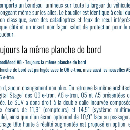
comporte un bandeau lumineux sur toute la largeur du véhicule
longeant même sur les ailes. Le bouclier est identique à celui d
ron classique, avec des catadioptres et feux de recul intégré
que côté et un insert noir façon sabot de protection pour le 
oudeur.
ujours la même planche de bord
lanche de bord est partagée avec le Q6 e-tron, mais aussi les nouvelles A
6 e-tron.
ord, aucun changement non plus. On retrouve la même architec
gital Stage” des Q6 e-tron, A6 e-tron, Q5 et A5 présentées c
ée. Le SUV a donc droit à la double dalle incurvée composé
x écrans de 11,9” (compteurs) et 14,5” (système multim
tile), ainsi que d’un écran optionnel de 10,9” face au passager
ichage tête haute à réalité augmentée est proposé en option, e