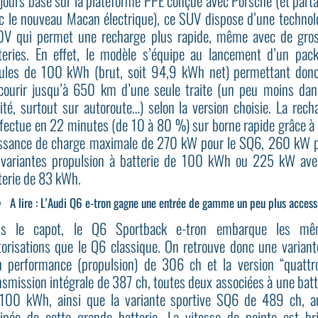
jours basé sur la plateforme PPE conçue avec Porsche (et part
c le nouveau Macan électrique), ce SUV dispose d’une technol
V qui permet une recharge plus rapide, même avec de gro
teries. En effet, le modèle s’équipe au lancement d’un pac
lules de 100 kWh (brut, soit 94,9 kWh net) permettant don
courir jusqu’à 650 km d’une seule traite (un peu moins dan
lité, surtout sur autoroute…) selon la version choisie. La rech
ffectue en 22 minutes (de 10 à 80 %) sur borne rapide grâce à
ssance de charge maximale de 270 kW pour le SQ6, 260 kW 
 variantes propulsion à batterie de 100 kWh ou 225 kW ave
terie de 83 kWh.
A lire :
L’Audi Q6 e-tron gagne une entrée de gamme un peu plus access
us le capot, le Q6 Sportback e-tron embarque les mê
orisations que le Q6 classique. On retrouve donc une variant
n performance (propulsion) de 306 ch et la version “quattr
nsmission intégrale de 387 ch, toutes deux associées à une batt
100 kWh, ainsi que la variante sportive SQ6 de 489 ch, a
ipée de cette grande batterie. La vitesse de pointe est br