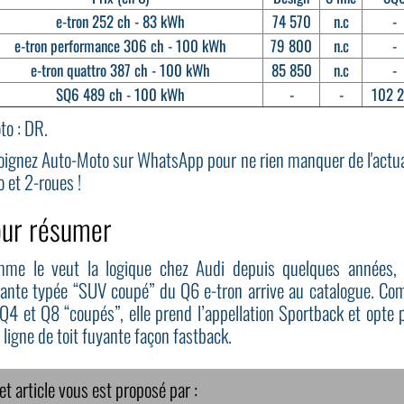
e-tron 252 ch - 83 kWh
74 570
n.c
-
e-tron performance 306 ch - 100 kWh
79 800
n.c
-
e-tron quattro 387 ch - 100 kWh
85 850
n.c
-
SQ6 489 ch - 100 kWh
-
-
102 
to : DR.
oignez
Auto-Moto sur WhatsApp
pour ne rien manquer de l'actua
o et 2-roues !
ur résumer
me le veut la logique chez Audi depuis quelques années,
iante typée “SUV coupé” du Q6 e-tron arrive au catalogue. C
 Q4 et Q8 “coupés”, elle prend l’appellation Sportback et opte 
 ligne de toit fuyante façon fastback.
et article vous est proposé par :