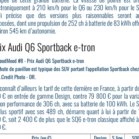
ctroniquement à 210 km/h pour le Q6 ou 230 km/h pour le 
i précise que des versions plus raisonnables seront a
posées, dont une propulsion de 252 ch à batterie de 83 kWh off
iron 545 km d’autonomie.
ix Audi Q6 Sportback e-tron
hute de pavillon est typique des SUV portant l'appellation Sportback chez
.
Credit Photo - DR.
connaît d’ailleurs le tarif de cette dernière en France, à partir d
 € en entrée de gamme Design, contre 79 800 € pour la vari
ron performance de 306 ch, avec sa batterie de 100 kWh. Le 
plus sportif avec ses 489 ch, démarre quant à lui à partir de
 €, soit 2 400 € de plus que le SQ6 e-tron classique affiché 
 €.
Prix (en €)
Design
S line
SQ