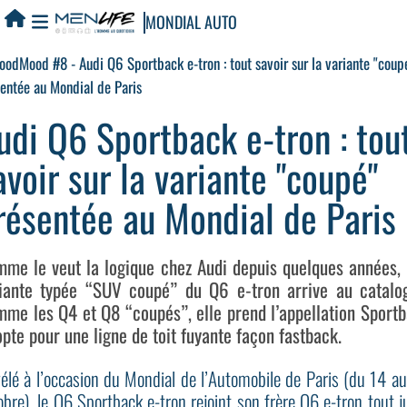
MONDIAL AUTO
udi Q6 Sportback e-tron : tou
avoir sur la variante "coupé"
résentée au Mondial de Paris
me le veut la logique chez Audi depuis quelques années,
iante typée “SUV coupé” du Q6 e-tron arrive au catalo
me les Q4 et Q8 “coupés”, elle prend l’appellation Sport
opte pour une ligne de toit fuyante façon fastback.
élé à l’occasion du Mondial de l’Automobile de Paris (du 14 a
obre), le Q6 Sportback e-tron rejoint son frère Q6 e-tron tout j