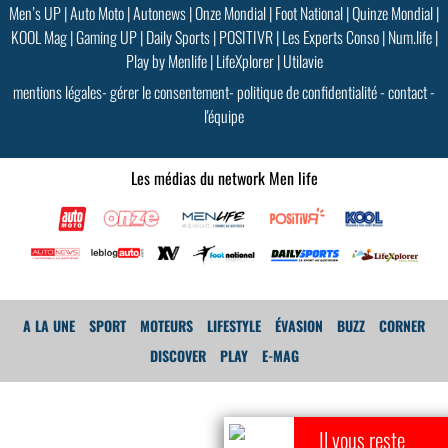
Men’s UP
|
Auto Moto
|
Autonews
|
Onze Mondial
|
Foot National
|
Quinze Mondial
|
KOOL Mag
|
Gaming UP
|
Daily Sports
|
POSITIVR
|
Les Experts Conso
|
Num.life
|
Play by Menlife
|
LifeXplorer
|
Utilavie
mentions légales
-
gérer le consentement
-
politique de confidentialité
-
contact
-
l'équipe
Les médias du network Men life
A LA UNE
SPORT
MOTEURS
LIFESTYLE
ÉVASION
BUZZ
CORNER
DISCOVER
PLAY
E-MAG
Il vous reste