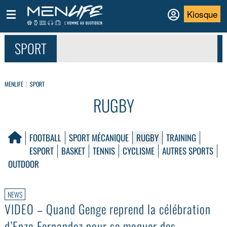
Kiosque
SPORT
MENLIFE
SPORT
RUGBY
FOOTBALL
SPORT MÉCANIQUE
RUGBY
TRAINING
ESPORT
BASKET
TENNIS
CYCLISME
AUTRES SPORTS
OUTDOOR
NEWS
VIDEO – Quand Genge reprend la célébration
d’Enzo Fernandez pour se moquer des