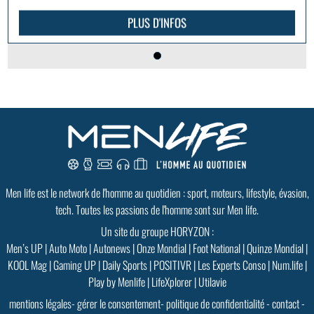
PLUS D'INFOS
Men life est le network de l'homme au quotidien : sport, moteurs, lifestyle, évasion,
tech. Toutes les passions de l'homme sont sur Men life.
Un site du groupe HORYZON :
Men’s UP
|
Auto Moto
|
Autonews
|
Onze Mondial
|
Foot National
|
Quinze Mondial
|
KOOL Mag
|
Gaming UP
|
Daily Sports
|
POSITIVR
|
Les Experts Conso
|
Num.life
|
Play by Menlife
|
LifeXplorer
|
Utilavie
mentions légales
-
gérer le consentement
-
politique de confidentialité
-
contact
-