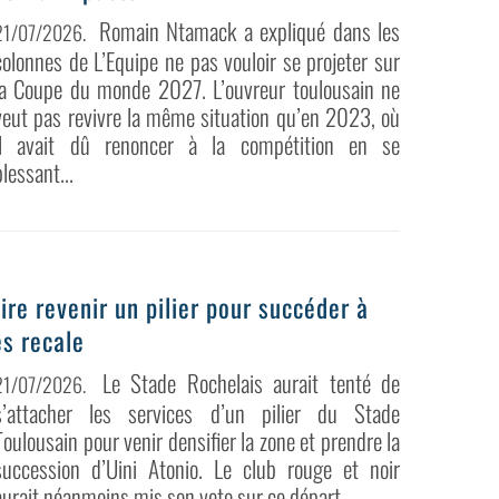
Romain Ntamack a expliqué dans les
21/07/2026
.
colonnes de L’Equipe ne pas vouloir se projeter sur
la Coupe du monde 2027. L’ouvreur toulousain ne
veut pas revivre la même situation qu’en 2023, où
il avait dû renoncer à la compétition en se
blessant...
ire revenir un pilier pour succéder à
es recale
Le Stade Rochelais aurait tenté de
21/07/2026
.
s’attacher les services d’un pilier du Stade
Toulousain pour venir densifier la zone et prendre la
succession d’Uini Atonio. Le club rouge et noir
aurait néanmoins mis son veto sur ce départ.