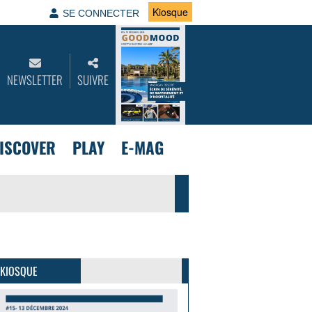
Kiosque
SE CONNECTER
NEWSLETTER
SUIVRE
ISCOVER
PLAY
E-MAG
GoodMood #15
PLUS D'INFOS
 KIOSQUE