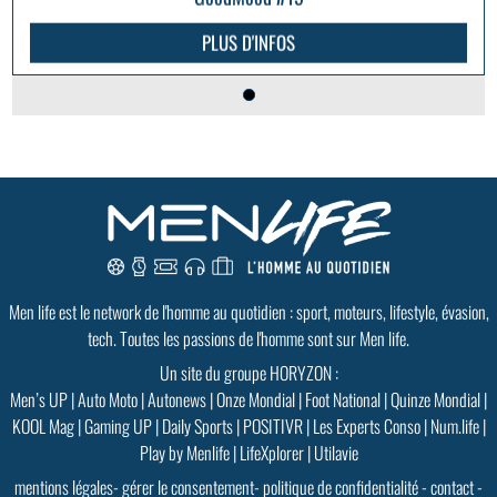
PLUS D'INFOS
Men life est le network de l'homme au quotidien : sport, moteurs, lifestyle, évasion,
tech. Toutes les passions de l'homme sont sur Men life.
Un site du groupe HORYZON :
Men’s UP
|
Auto Moto
|
Autonews
|
Onze Mondial
|
Foot National
|
Quinze Mondial
|
KOOL Mag
|
Gaming UP
|
Daily Sports
|
POSITIVR
|
Les Experts Conso
|
Num.life
|
Play by Menlife
|
LifeXplorer
|
Utilavie
mentions légales
-
gérer le consentement
-
politique de confidentialité
-
contact
-