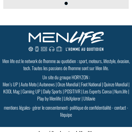
Men life est le network de l'homme au quotidien : sport, moteurs, lifestyle, évasion,
tech. Toutes les passions de l'homme sont sur Men life.
Un site du groupe HORYZON :
Men’s UP
|
Auto Moto
|
Autonews
|
Onze Mondial
|
Foot National
|
Quinze Mondial
|
KOOL Mag
|
Gaming UP
|
Daily Sports
|
POSITIVR
|
Les Experts Conso
|
Num.life
|
Play by Menlife
|
LifeXplorer
|
Utilavie
mentions légales
-
gérer le consentement
-
politique de confidentialité
-
contact
-
l'équipe