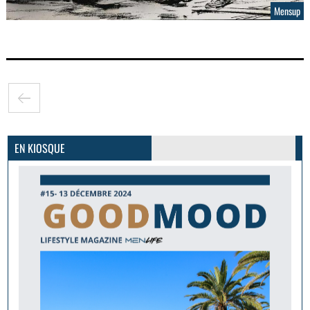
Mensup
GoodMood #15
PLUS D'INFOS
EN KIOSQUE