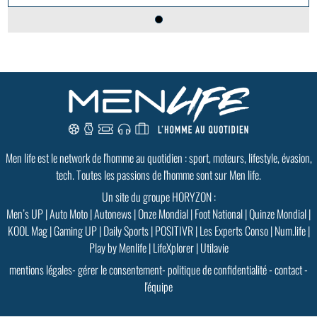
Men life est le network de l'homme au quotidien : sport, moteurs, lifestyle, évasion,
tech. Toutes les passions de l'homme sont sur Men life.
Un site du groupe HORYZON :
Men’s UP
|
Auto Moto
|
Autonews
|
Onze Mondial
|
Foot National
|
Quinze Mondial
|
KOOL Mag
|
Gaming UP
|
Daily Sports
|
POSITIVR
|
Les Experts Conso
|
Num.life
|
Play by Menlife
|
LifeXplorer
|
Utilavie
mentions légales
-
gérer le consentement
-
politique de confidentialité
-
contact
-
l'équipe