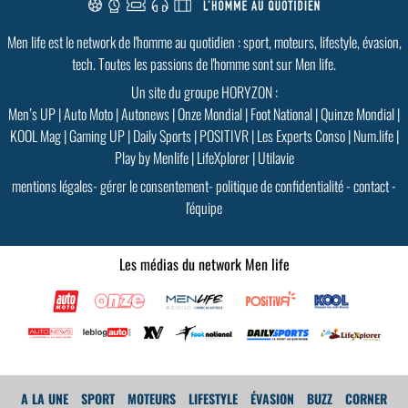
Men life est le network de l'homme au quotidien : sport, moteurs, lifestyle, évasion,
tech. Toutes les passions de l'homme sont sur Men life.
Un site du groupe HORYZON :
Men’s UP
|
Auto Moto
|
Autonews
|
Onze Mondial
|
Foot National
|
Quinze Mondial
|
KOOL Mag
|
Gaming UP
|
Daily Sports
|
POSITIVR
|
Les Experts Conso
|
Num.life
|
Play by Menlife
|
LifeXplorer
|
Utilavie
mentions légales
-
gérer le consentement
-
politique de confidentialité
-
contact
-
l'équipe
Les médias du network Men life
A LA UNE
SPORT
MOTEURS
LIFESTYLE
ÉVASION
BUZZ
CORNER