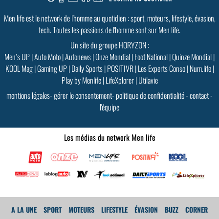
Men life est le network de l'homme au quotidien : sport, moteurs, lifestyle, évasion,
tech. Toutes les passions de l'homme sont sur Men life.
Un site du groupe HORYZON :
Men’s UP
|
Auto Moto
|
Autonews
|
Onze Mondial
|
Foot National
|
Quinze Mondial
|
KOOL Mag
|
Gaming UP
|
Daily Sports
|
POSITIVR
|
Les Experts Conso
|
Num.life
|
Play by Menlife
|
LifeXplorer
|
Utilavie
mentions légales
-
gérer le consentement
-
politique de confidentialité
-
contact
-
l'équipe
Les médias du network Men life
A LA UNE
SPORT
MOTEURS
LIFESTYLE
ÉVASION
BUZZ
CORNER