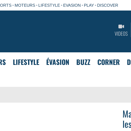
-
-
-
-
-
PORTS
MOTEURS
LIFESTYLE
EVASION
PLAY
DISCOVER
VIDEOS
RS
LIFESTYLE
ÉVASION
BUZZ
CORNER
D
Ma
le