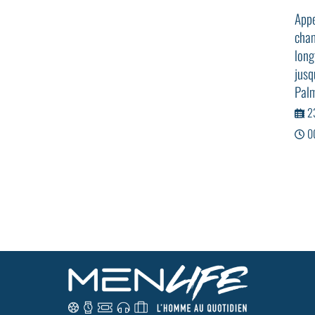
Appe
cha
long
jus
Palm
2
0