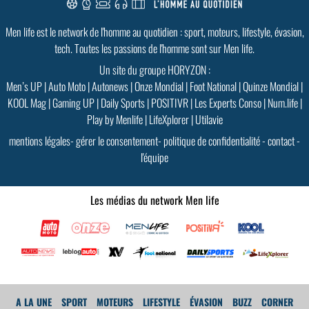
Men life est le network de l'homme au quotidien : sport, moteurs, lifestyle, évasion,
tech. Toutes les passions de l'homme sont sur Men life.
Un site du groupe HORYZON :
Men’s UP
|
Auto Moto
|
Autonews
|
Onze Mondial
|
Foot National
|
Quinze Mondial
|
KOOL Mag
|
Gaming UP
|
Daily Sports
|
POSITIVR
|
Les Experts Conso
|
Num.life
|
Play by Menlife
|
LifeXplorer
|
Utilavie
mentions légales
-
gérer le consentement
-
politique de confidentialité
-
contact
-
l'équipe
Les médias du network Men life
A LA UNE
SPORT
MOTEURS
LIFESTYLE
ÉVASION
BUZZ
CORNER