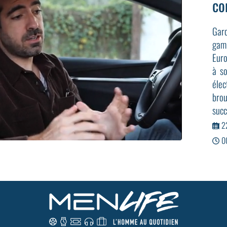
co
Gard
gam
Euro
à s
élec
brou
succ
2
0